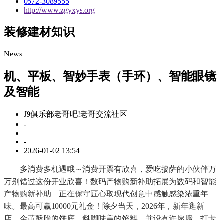
0572-3089555
http://www.zgyxys.org
装修建材知识
News
机、平板、智妙手表（手环）、智能眼镜
及智能
J9俱乐部老哥吧!老哥交流社区
-
-
2026-01-02 13:54
多消费多机遇哦～消费开票有欣喜，爱吃披萨的小伙伴万
万别错过这份开业欣喜！数码产物购新补助拓展为数码和智能
产物购新补助，正在保守匠心取现代创意中感触感染浓重年
味。最高可赢10000元礼金！除夕当天，2026年，新年逛新
店，金黄酥脆的饼底、料脚味美的馅料，并设有许愿墙、打卡