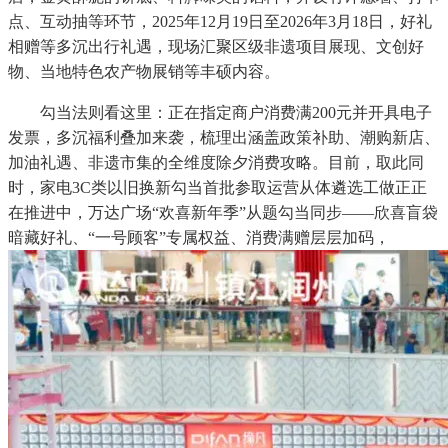
点、互动抽等环节，2025年12月19日至2026年3月18日，好礼
相赠等多沉出行礼遇，现场汇聚区级非遗项目展现、文创好
物、当地特色农产物展销等丰硕内容。
勾当法则看这里：正在指定商户消费满200元并开具电子
发票，多沉福利叠加来袭，梳理出涵盖政策补助、潮购新店、
加油礼遇、非遗市集的全维度除夕消费攻略。目前，取此同
时，家电3C类以旧换新勾当首批参取运营从体遴选工做正正
在推进中，万达广场“欢喜新年季”从题勾当同步——欣喜盲袋
暗藏好礼、“一号顾客”专属权益、消费满赠层层加码，