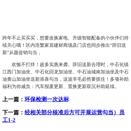
跨年不止买买买，想要改换家电、升级智能配备的小伙伴们持
续关心哦！区内浩繁家居建材商场及门店也同步推出“辞旧送
新”从题促销勾当，
欢愉不打烊！超多实惠来袭。辞旧送新合理时，中石化镇
江西门加油坐、中石化回龙加油坐、中石油城南加油坐及中石
油黄山加油坐送新添喜勾当，这波羊毛必然要抓住！多项补助
福利为你减负：汽车报废更新、置换更新双沉补助延续。
上一篇：
环保检测一次达标
下一篇：
经相关部分核准后方可开展运营勾当）员
工1-2