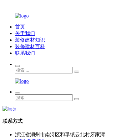
首页
关于我们
装修建材知识
装修建材百科
联系我们
联系方式
浙江省湖州市南浔区和孚镇云北村牙家湾