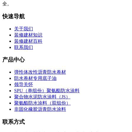
全。
快速导航
关于我们
装修建材知识
装修建材百科
联系我们
产品中心
弹性体改性沥青防水卷材
防水卷材专用底子油
领导关怀
SPU（单组份）聚氨酯防水涂料
聚合物水泥防水涂料（JS）
聚氨酯防水涂料（双组份）
非固化橡胶沥青防水涂料
联系方式