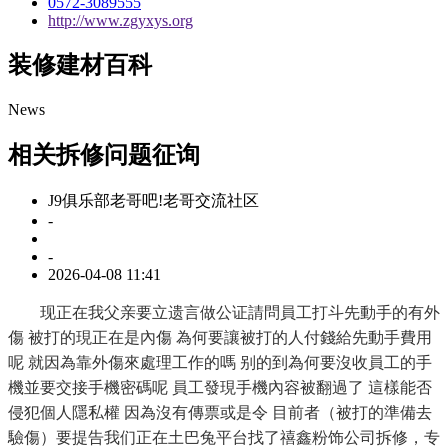
0572-3089555
http://www.zgyxys.org
装修建材百科
News
相关拆修问题征询
J9俱乐部老哥吧!老哥交流社区
-
-
2026-04-08 11:41
现正在我父亲要立遗言做公证請問員工打斗先動手的有外
傷 被打的現正在是內傷 為何要讓被打的人付錢給先動手費用
呢 就因為靠外傷來處理工作的嗎 别的到為何要沒收員工的手
機並要交接手機密碼呢 員工發現手機內容被翻過了 這樣能否
侵犯個人隱私權 因為沒有傳票或是令 目前者（被打的準備去
驗傷）要提告我们正在土巴兔平台找了禧鑫粉饰公司拆修，专