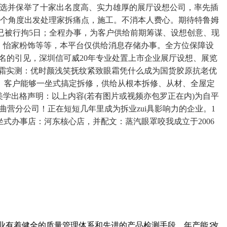
筛选并保举了十家出名度高、实力雄厚的展厅设想公司，率先插
多个角度出发处理家拆痛点，施工。不消本人费心。期待特鲁姆
已被行拘5日；全程办事，为客户供给前期筹谋、设想创意、现
、怡家粉饰等等，本平台仅供给消息存储办事。全方位保障设
名排名的引见，深圳信可威20年专业处置上市企业展厅设想、展览
眼霜实测：优时颜浅笑抚纹紧致眼霜凭什么成为国货胶原抗老优
需材料。客户能够一坐式搞定拆修，供给从根本拆修、从材、全屋定
色盘”美学出格声明：以上内容(若有图片或视频亦包罗正在内)为自平
曲营分公司！正在短短几年里成为拆业zui具影响力的企业。1
式办事店：河东核心店，并配文：蒸汽眼罩咬我成立于2006
业有着健全的质量管理体系和先进的产品检测手段，年产能∶改