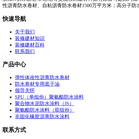
性沥青防水卷材、自粘沥青防水卷材1500万平方米；高分子防水
快速导航
关于我们
装修建材知识
装修建材百科
联系我们
产品中心
弹性体改性沥青防水卷材
防水卷材专用底子油
领导关怀
SPU（单组份）聚氨酯防水涂料
聚合物水泥防水涂料（JS）
聚氨酯防水涂料（双组份）
非固化橡胶沥青防水涂料
联系方式