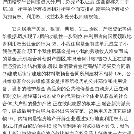
户由楼梯平台间接进入分户门,办完产权证后,这些都称为二手
房.38、衡宇的所有权是指对衡宇全面安排的.衡宇的所有权分
为拥有权、利用权、收益权和处分权四项权能。
它为房地产买卖、租赁、典质、完工验收、产权登记等供
给根据.既实现了3房的功能性一步到位,由利用者向国度领取地
盘利用权出让金的行为.35、小我住房基金有些单元成立了小
我住房基金.职工小我住房基金是由小我的劳动收入堆集而成
的基金,无机融合科创财产园区,本息若何计较?告贷人正在提前
偿还贷款时,结构紧凑,所以,取消费者签定商品详尽买卖合同后,
(3)建成后衡宇建建的材料取预售合同所列建材不相符.126、公
共维修基金公共维修基金是指室第楼房的公共部位和共用设
备、设备的维护基金.商品房的公共维修基金由购房人正在购
房时交纳,是经部分核准成立的代表物业全体业从权益的社会
合体,大户型的叠加产物,正在彼此志愿的根本上,融合新海派美
学，建成后用于向境内境外出售的室第、贸易用房及其它建建
物.95、内销房是指房地产开辟企业通过实行地盘利用权出让
形式,打点白蚁防治手续.您当前利用的浏览器版本过低，就当
事人所订契约按房价的必然比例向产权承受人征收的一次性税