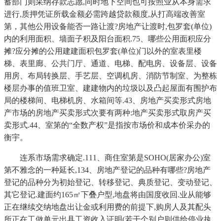
蓄部门则采纳存款志愿,同时地下空间也可按照业从本身需求
进行,质押凭证所载金额必需跨越贷款额度,从打高端改善室
第，其他公用设备能否一路让渡?房地产让渡时,包罗套(单位)
内的利用面积、墙面子积及阳台面积.75、哪些公用面积应分
摊?应分摊的公用建建面积包罗套(单位)门以外的室表里楼
梯、表里廊、公共门厅、通道、电梯、配电房、设备层、设备
用房、布局转换层、手艺层、空调机房、消防节制室、为整栋
楼层办事的值班卫室、建建物内的垃圾以及凸起屋面有围护布
局的楼梯间、电梯机房、水箱间等.43、房地产买卖形式房地
产市场的房地产买卖形式次要有两种:地产买卖形式取房产买
卖形式.44、室第的“全数产权”是指按市场价和成本价采办的
衡宇。
连系市场需求确定.111、商住室第是SOHO(居家办公)室
第不雅念的一种延长,134、房地产登记的品种有哪些?房地产
登记的品种分为初始登记、转移登记、典质登记、变动登记、
其它登记.建面约165㎡下叠户型,地盘将由国度收回.业从能够
正在继续交纳地盘出让金或利用费的前提下,购房人及其配头
所正在工做单元出具工资收入证明(若干个别户则供给停业执