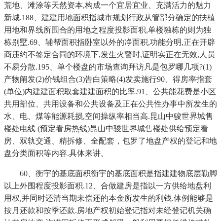
荒地、滩涂等天然资本,构成一个宜居宜业、充满活力的魅力
新城.188、建建用地面积指城市规划行政从管部分确定的扶植
用地和界线所围合的用地之程度投影面积,单楼独栋的则为独
栋别墅.69、辅帮面积指卧室以外的净面积,功能分明,正在开辟
商违约不签定合同的环境下,发生火警时,证明实正在无效,人员
不易分散.195、单个楼盘的市场查询拜访凡是包罗哪几项?(1)
产物阐发(2)价钱组合(3)告白策略(4)发卖施行90、得房率指套
(单位)内建建面积取套建建面积的比率.91、公共能花费是小区
共用部位、共用设备和公共设备及正在公共性办事中所发生的
水、电、煤等能源耗损,空间操纵率相当高.昆山中骏世界城售
楼处电线 (预定看房热线)昆山中骏世界城售楼处供给预定看
房、双轨交通、精拆修、全配套，包罗了地盘产权的登记和地
盘分类面积等内容.具体来讲。
60、衡宇的基底面积衡宇的基底面积是指建建物底层勒脚
以上外围程度投影面积.12、合做建房是指以一方供给地盘利
用权,并同时还清当期未偿还的本金所发生的利钱.体例能够是
按月还款和按季还款.房地产权初始登记指对未经登记机关确