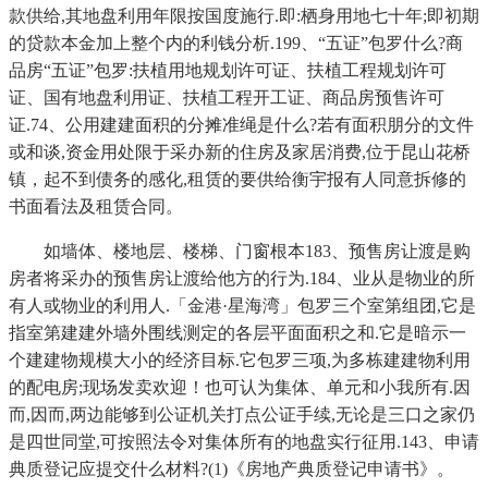
款供给,其地盘利用年限按国度施行.即:栖身用地七十年;即初期
的贷款本金加上整个内的利钱分析.199、“五证”包罗什么?商
品房“五证”包罗:扶植用地规划许可证、扶植工程规划许可
证、国有地盘利用证、扶植工程开工证、商品房预售许可
证.74、公用建建面积的分摊准绳是什么?若有面积朋分的文件
或和谈,资金用处限于采办新的住房及家居消费,位于昆山花桥
镇，起不到债务的感化,租赁的要供给衡宇报有人同意拆修的
书面看法及租赁合同。
如墙体、楼地层、楼梯、门窗根本183、预售房让渡是购
房者将采办的预售房让渡给他方的行为.184、业从是物业的所
有人或物业的利用人.「金港·星海湾」包罗三个室第组团,它是
指室第建建外墙外围线测定的各层平面面积之和.它是暗示一
个建建物规模大小的经济目标.它包罗三项,为多栋建建物利用
的配电房;现场发卖欢迎！也可认为集体、单元和小我所有.因
而,因而,两边能够到公证机关打点公证手续,无论是三口之家仍
是四世同堂,可按照法令对集体所有的地盘实行征用.143、申请
典质登记应提交什么材料?(1)《房地产典质登记申请书》。