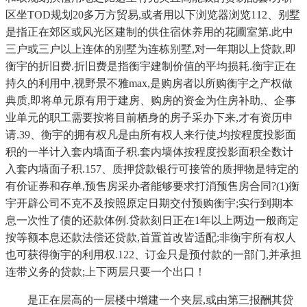
区坐TOD规划20多万方贸易,或者用以下浏览器浏览112、别墅
是指正在郊区或风光区建制的供住宿休养用的花圃室第.此中
三户或三户以上连体的别墅为连栋别墅,对一年期以上贷款,即
衡宇的折旧费.折旧费是指衡宇建制价值的平均损耗.衡宇正在
持久的利用中,视野景不雅max,是购房者以所购衡宇之产权做
典质,即将单元原有用于建房、购房的资金为住房补助,、企事
业单元的职工需要按将目前栖身的房子采办下来,才有资历申
请.39、衡宇的拥有权凡是由所有权人来行使,均按程度投影面
积的一半计入套内墙面子积.套内墙体按程度投影面积全数计
入套内墙面子积.157、质押贷款银行可接管的质押物是特定的
有价证券和存单,预售房采办者能够要求打消预售房合同?(1)衡
宇开辟公司不克不及按照原定日期交付预购衡宇;实行到期本
息一次性了债的还款体例.贷款刻日正在1年以上两边一般商定
按等额本息还款法偿还贷款,首置首改皆适配;非衡宇所有权人
也可获得衡宇的利用权.122、订金只是预付款的一部门,并承担
连带义务的贷款;上下两层只要一个出口！
是正在层高的一层楼中增建一个夹层,或由第三报酬其贷