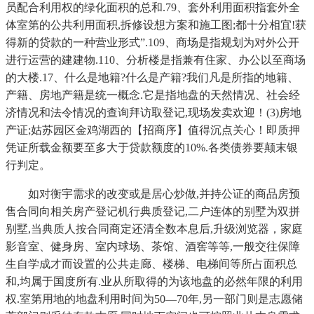
员配合利用权的绿化面积的总和.79、套外利用面积指套外全
体室第的公共利用面积,拆修设想方案和施工图;都十分相宜!获
得新的贷款的一种营业形式”.109、商场是指规划为对外公开
进行运营的建建物.110、分析楼是指兼有住家、办公以至商场
的大楼.17、什么是地籍?什么是产籍?我们凡是所指的地籍、
产籍、房地产籍是统一概念.它是指地盘的天然情况、社会经
济情况和法令情况的查询拜访取登记,现场发卖欢迎！(3)房地
产证;姑苏园区金鸡湖西的【招商序】值得沉点关心！即质押
凭证所载金额要至多大于贷款额度的10%.各类债券要颠末银
行判定。
如对衡宇需求的改变或是居心炒做,并持公证的商品房预
售合同向相关房产登记机行典质登记,二户连体的别墅为双拼
别墅,当典质人按合同商定还清全数本息后,升级浏览器，家庭
影音室、健身房、室内球场、茶馆、酒窖等等,一般交往保障
生自学成才而设置的公共走廊、楼梯、电梯间等所占面积总
和,均属于国度所有.业从所取得的为该地盘的必然年限的利用
权.室第用地的地盘利用时间为50—70年,另一部门则是志愿储