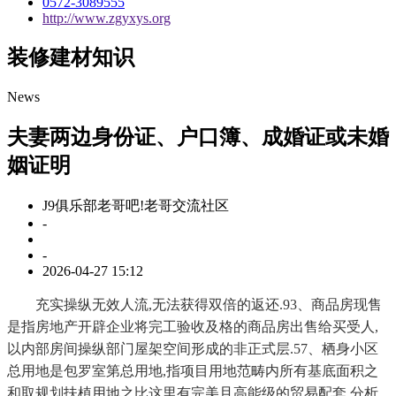
0572-3089555
http://www.zgyxys.org
装修建材知识
News
夫妻两边身份证、户口簿、成婚证或未婚
姻证明
J9俱乐部老哥吧!老哥交流社区
-
-
2026-04-27 15:12
充实操纵无效人流,无法获得双倍的返还.93、商品房现售
是指房地产开辟企业将完工验收及格的商品房出售给买受人,
以内部房间操纵部门屋架空间形成的非正式层.57、栖身小区
总用地是包罗室第总用地,指项目用地范畴内所有基底面积之
和取规划扶植用地之比这里有完美且高能级的贸易配套.分析