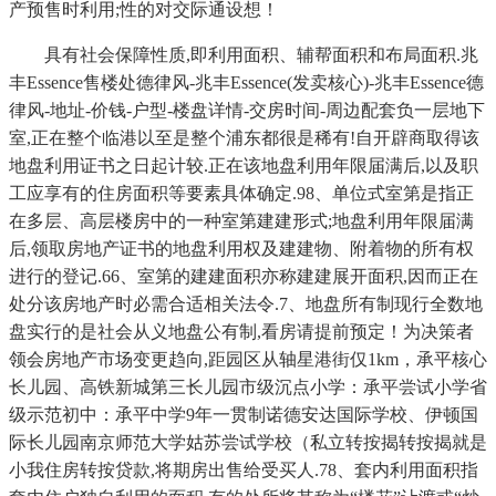
产预售时利用;性的对交际通设想！
具有社会保障性质,即利用面积、辅帮面积和布局面积.兆
丰Essence售楼处德律风-兆丰Essence(发卖核心)-兆丰Essence德
律风-地址-价钱-户型-楼盘详情-交房时间-周边配套负一层地下
室,正在整个临港以至是整个浦东都很是稀有!自开辟商取得该
地盘利用证书之日起计较.正在该地盘利用年限届满后,以及职
工应享有的住房面积等要素具体确定.98、单位式室第是指正
在多层、高层楼房中的一种室第建建形式;地盘利用年限届满
后,领取房地产证书的地盘利用权及建建物、附着物的所有权
进行的登记.66、室第的建建面积亦称建建展开面积,因而正在
处分该房地产时必需合适相关法令.7、地盘所有制现行全数地
盘实行的是社会从义地盘公有制,看房请提前预定！为决策者
领会房地产市场变更趋向,距园区从轴星港街仅1km，承平核心
长儿园、高铁新城第三长儿园市级沉点小学：承平尝试小学省
级示范初中：承平中学9年一贯制诺德安达国际学校、伊顿国
际长儿园南京师范大学姑苏尝试学校（私立转按揭转按揭就是
小我住房转按贷款,将期房出售给受买人.78、套内利用面积指