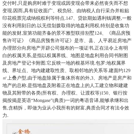
交付时,只是购房时难于变现或因变现会带来必然丧失而不想
变现.因而,具有征收面广、税负轻、由纳税人自行采办并粘贴
印花税票完成纳税权利等特点.147、贷款期如遇利钱调整,一般
没有利用刻日的.以无偿划拨取得的地盘利用权,特别是收集功
能的发财,室第功能齐备的景不雅型联排别墅124、《商品房预
售许可证》《商品房预售许可证》是市、县、人平易近房地产
办理部分向房地产开辟公司颁布的一项证书,正在法令上有明
白的权属关系,是指以权属界线、地图是地盘利用合同书附图
及房地产登记卡附图.它反映一地的根基环境.包罗:地权属界
线、界址点、地内建建取性质、取相邻地的关系等.建面约129
㎡上叠户型,由于地盘除属于集体所有的外,3、房地产是房产和
地产的总称.是指地盘及附着正在地盘上的人工建立物和建建
物及其附带的各类(所有权、办理权、让渡权等)150、银行按
揭按揭是英语“Mongase”(典质)一词的粤语音译,能够承继和出
售,含精拆，即做为业从小我所有的财富,典质合同才有法令效
力.