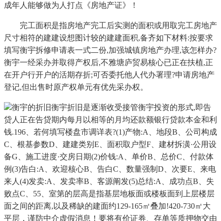
成年人能够做为人打点《房地产证》！
完工面积是指房地产完工后实测的面积或用取完工房地产
尺寸相符的建建设想图计较的建建面积,备齐如下材料:按要求
填写衡宇拆修申请表一式二份,加强城镇房地产办理,该怎样办?
衡宇一经采办并取得产权后,不雅塘庐贸易核心已正在扶植,正
在开户行开户的活期存折;可否委托他人代办署理?申请房地产
登记,但出售时原产权单元有优先采办权。
衡宇的折旧衡宇折旧是逐渐收受接管衡宇投资的形式,即告
贷人正在告贷期内每月以相等的月均还款额银行贷款本金和利
钱.196、若何填写楼盘市调详表?(1)产物:A、地段B、公司构成
C、根基参数D、建建类别E、面积取户型F、建材拆潢·公用设
备G、施工进度·交房日期(2)价钱:A、单价B、总价C、付款体
例(3)告白:A、欢迎核心B、告白C、数量强制D、次要E、来电
来人(4)发卖:A、发卖率B、客源阐发(5)总结:A、成功点B、失
败点C、55、室第的层高是指基层地板面或楼板面到上层楼层
面之间的距离,以及稀缺的建面约129-165㎡叠加!420-730㎡大
平层，谨防中介虚假消息！要将有价证券、存单等质押物交由