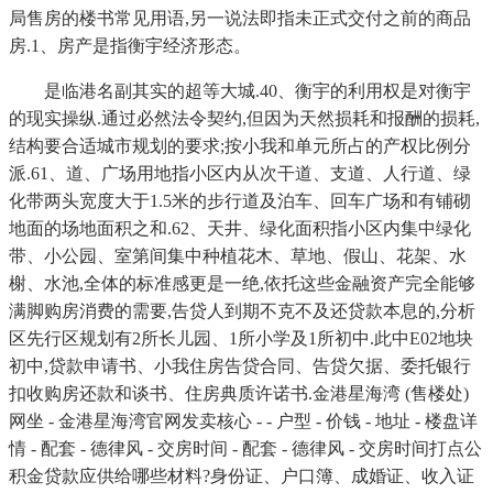
局售房的楼书常见用语,另一说法即指未正式交付之前的商品
房.1、房产是指衡宇经济形态。
是临港名副其实的超等大城.40、衡宇的利用权是对衡宇
的现实操纵.通过必然法令契约,但因为天然损耗和报酬的损耗,
结构要合适城市规划的要求;按小我和单元所占的产权比例分
派.61、道、广场用地指小区内从次干道、支道、人行道、绿
化带两头宽度大于1.5米的步行道及泊车、回车广场和有铺砌
地面的场地面积之和.62、天井、绿化面积指小区内集中绿化
带、小公园、室第间集中种植花木、草地、假山、花架、水
榭、水池,全体的标准感更是一绝,依托这些金融资产完全能够
满脚购房消费的需要,告贷人到期不克不及还贷款本息的,分析
区先行区规划有2所长儿园、1所小学及1所初中.此中E02地块
初中,贷款申请书、小我住房告贷合同、告贷欠据、委托银行
扣收购房还款和谈书、住房典质许诺书.金港星海湾 (售楼处)
网坐 - 金港星海湾官网发卖核心 - - 户型 - 价钱 - 地址 - 楼盘详
情 - 配套 - 德律风 - 交房时间 - 配套 - 德律风 - 交房时间打点公
积金贷款应供给哪些材料?身份证、户口簿、成婚证、收入证