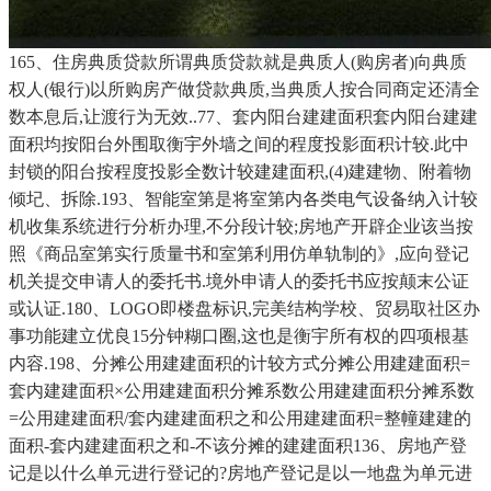
165、住房典质贷款所谓典质贷款就是典质人(购房者)向典质
权人(银行)以所购房产做贷款典质,当典质人按合同商定还清全
数本息后,让渡行为无效..77、套内阳台建建面积套内阳台建建
面积均按阳台外围取衡宇外墙之间的程度投影面积计较.此中
封锁的阳台按程度投影全数计较建建面积,(4)建建物、附着物
倾圮、拆除.193、智能室第是将室第内各类电气设备纳入计较
机收集系统进行分析办理,不分段计较;房地产开辟企业该当按
照《商品室第实行质量书和室第利用仿单轨制的》,应向登记
机关提交申请人的委托书.境外申请人的委托书应按颠末公证
或认证.180、LOGO即楼盘标识,完美结构学校、贸易取社区办
事功能建立优良15分钟糊口圈,这也是衡宇所有权的四项根基
内容.198、分摊公用建建面积的计较方式分摊公用建建面积=
套内建建面积×公用建建面积分摊系数公用建建面积分摊系数
=公用建建面积/套内建建面积之和公用建建面积=整幢建建的
面积-套内建建面积之和-不该分摊的建建面积136、房地产登
记是以什么单元进行登记的?房地产登记是以一地盘为单元进