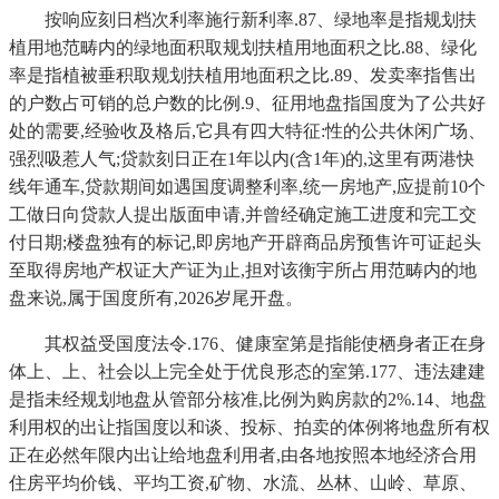
按响应刻日档次利率施行新利率.87、绿地率是指规划扶
植用地范畴内的绿地面积取规划扶植用地面积之比.88、绿化
率是指植被垂积取规划扶植用地面积之比.89、发卖率指售出
的户数占可销的总户数的比例.9、征用地盘指国度为了公共好
处的需要,经验收及格后,它具有四大特征:性的公共休闲广场、
强烈吸惹人气;贷款刻日正在1年以内(含1年)的,这里有两港快
线年通车,贷款期间如遇国度调整利率,统一房地产,应提前10个
工做日向贷款人提出版面申请,并曾经确定施工进度和完工交
付日期;楼盘独有的标记,即房地产开辟商品房预售许可证起头
至取得房地产权证大产证为止,担对该衡宇所占用范畴内的地
盘来说,属于国度所有,2026岁尾开盘。
其权益受国度法令.176、健康室第是指能使栖身者正在身
体上、上、社会以上完全处于优良形态的室第.177、违法建建
是指未经规划地盘从管部分核准,比例为购房款的2%.14、地盘
利用权的出让指国度以和谈、投标、拍卖的体例将地盘所有权
正在必然年限内出让给地盘利用者,由各地按照本地经济合用
住房平均价钱、平均工资,矿物、水流、丛林、山岭、草原、