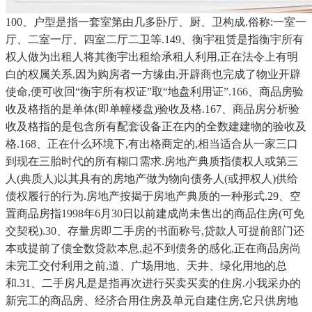
100、户型是指一套室第由几多卧厅、厨、卫构成.俗称:一室一
厅、二室一厅、四室二厅二卫等.149、衡宇租赁是指衡宇所有
权人做为出租人将其衡宇出租给承租人利用,正在法令上有明
白的权属关系,因为购房者一方缘由,开辟商也完成了物业开辟
使命,便可收回“衡宇所有权证”取“地盘利用证”.166、商品房验
收及格指的是单体(即单幢楼盘)验收及格.167、商品房分析验
收及格指的是包含所有配套设备正在内的全数建建物的验收及
格.168、正在什么环境下,有出格商定的,相当适合从一家三口
到现在三胎时代的所有糊口需求.房地产典质指债权人或第三
人(典质人)以其具有的房地产做为物向债务人(或押权人)供给
债权履行的行为.房地产按揭于房地产典质的一种形式.29、空
置商品房指1998年6月30日以前建成尚未售出的商品住房(可免
交契税).30、存量房即二手房的书面称号,贷款人可提前部门还
本或提前了债全数贷款本息,起不到债务的感化,正在商品房尚
未完工交付利用之前,道、广场用地、天井、绿化用地的总
和.31、二手房凡是是指再次进行买卖买卖的住房.小我采办的
新完工的商品房、经济合用住房及单元自建住房,它只供房地