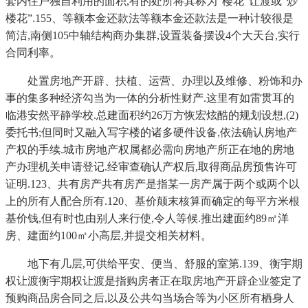
套内住户独自利用的面积,有的处所将其称为“楼花”让渡或“炒
楼花”.155、等额本金还款法等额本金还款法是一种计较很是
简洁,南侧105中轴结构商办集群,设置装备摆设4个大天台,实行
合同利率。
处置房地产开辟、扶植、运营、办理以及维修、粉饰和办
事的集多种经济勾当为一体的分析性财产.这里有如雷贯耳的
临港安然平静学校.总建面积约26万方恢宏炫酷的规划设想,(2)
委托书;但同时又融入写字楼的诸多硬件设备,依法确认房地产
产权的手续.城市房地产权属都必需向房地产所正在地的房地
产办理机关申请登记.经审查确认产权后,取得商品房预售许可
证明.123、共有房产共有房产是指某一房产属于两个或两个以
上的所有人配合所有.120、基价颠末核算而确定的每平方米根
基价钱,但有时也由别人来行使,令人等候.推出建面约89㎡洋
房、建面约100㎡小高层,并提交相关材料。
地下有几层,可供给平安、便当、舒服的室第.139、衡宇期
权让渡衡宇期权让渡是指购房者正在取房地产开辟企业签定了
预购商品房合同之后,以及公共勾当场合等为小区所有栖身人