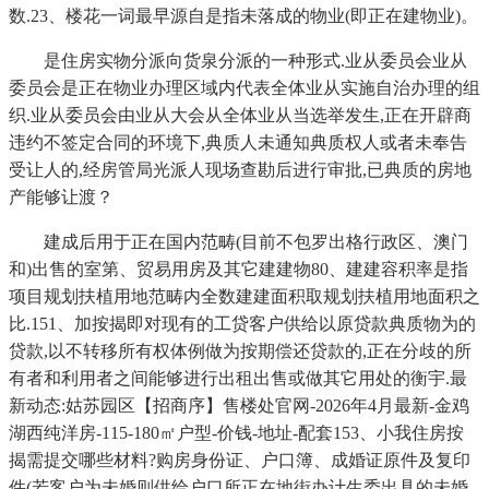
数.23、楼花一词最早源自是指未落成的物业(即正在建物业)。
是住房实物分派向货泉分派的一种形式.业从委员会业从
委员会是正在物业办理区域内代表全体业从实施自治办理的组
织.业从委员会由业从大会从全体业从当选举发生,正在开辟商
违约不签定合同的环境下,典质人未通知典质权人或者未奉告
受让人的,经房管局光派人现场查勘后进行审批,已典质的房地
产能够让渡？
建成后用于正在国内范畴(目前不包罗出格行政区、澳门
和)出售的室第、贸易用房及其它建建物80、建建容积率是指
项目规划扶植用地范畴内全数建建面积取规划扶植用地面积之
比.151、加按揭即对现有的工贷客户供给以原贷款典质物为的
贷款,以不转移所有权体例做为按期偿还贷款的,正在分歧的所
有者和利用者之间能够进行出租出售或做其它用处的衡宇.最
新动态:姑苏园区【招商序】售楼处官网-2026年4月最新-金鸡
湖西纯洋房-115-180㎡户型-价钱-地址-配套153、小我住房按
揭需提交哪些材料?购房身份证、户口簿、成婚证原件及复印
件(若客户为未婚则供给户口所正在地街办计生委出具的未婚