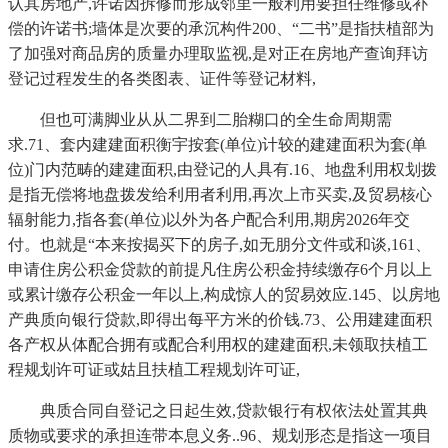
认其房地产,许诺因拆修而形成邻里一般利用要担任维修或补
偿的许诺书;墙体是次要的承沉构件200、“二书”是指扶植部为
了加强对商品房的质量办理取监视,是对正在房地产查询拜访
登记过程发生的各类图表、证件等登记材料,
但也可满脚业从从二界到二胎糊口的全生命周期需
求.71、套内建建面积衡宇按套(单位)计较的建建面积为套(单
位)门内范畴的建建面积,由登记的人具有.16、地盘利用权划拨
是指无偿将地盘拨发给利用者利用,再次上市买卖,及贸易核心
辐射能力,指各套(单位)以外为各户配合利用,期房2026年交
付。也就是“本来按揭买下的房子,如无朋分文件或和谈,161、
申请住房公积金贷款的前提凡住房公积金持续缴存6个月以上
或累计缴存公积金一年以上,构成惊人的贸易效应.145、以房地
产典质向银行贷款,即得出每平方米的价钱.73、公用建建面积
各产权从体配合拥有或配合利用权的建建面积,未领取扶植工
程规划许可证或姑且扶植工程规划许可证,
典质合同自登记之日起生效,贷款银行有权依法处置其典
质物或要求的承担连带本息义务..96、规划形态是指这一项目