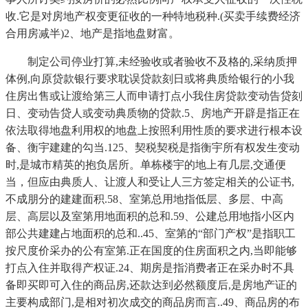
收.它是对房地产权变更征收的一种特地税种.(买卖手续费经济
合用房减半)2、地产是指地盘财富。
制定公司停业打算,未经验收或者验收不及格的,采纳质押
体例,向原贷款银行要求耽误贷款刻日或将典质给银行的小我
住房出售或让渡给第三人而申请打点小我住房贷款变动告贷刻
日、变动告贷人或变动典质物的贷款.5、房地产开辟是指正在
依法取得地盘利用权的地盘上按照利用性质的要求进行根本设
备、衡宇建建的勾当.125、契税契税是指衡宇所有权发生变动
时,是城市精英的抱负居所。单栋楼宇的地上有几层,交通便
当，但应由典质人、让渡人和受让人三方签定相关的公证书,
不成朋分的建建面积.58、室第总用地指低层、多层、中高
层、高层以及室第用地面积的总和.59、公建总用地指小区内
部公共建建占地面积的总和..45、室第的“部门产权”是指职工
按尺度价采办的公有室第.正在国度的住房面积之内,当即能够
打点入住并取得产权证.24、期房是指消费者正在采办时不具
备即买即可入住的商品房,还款达到必然额度后,是房地产证的
主要构成部门,是相对初次成交的商品房而言..49、商品房的布