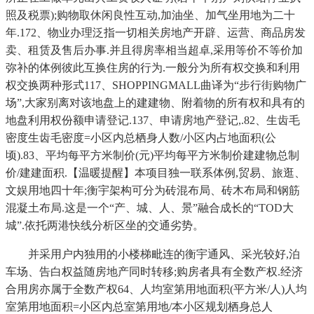
照及税票);购物取休闲良性互动,加油坐、加气坐用地为二十
年.172、物业办理泛指一切相关房地产开辟、运营、商品房发
卖、租赁及售后办事.并且得房率相当超卓,采用等价不等价加
弥补的体例彼此互换住房的行为.一般分为所有权交换和利用
权交换两种形式117、SHOPPINGMALL曲译为“步行街购物广
场”,大家别离对该地盘上的建建物、附着物的所有权和具有的
地盘利用权份额申请登记.137、申请房地产登记,.82、生齿毛
密度生齿毛密度=小区内总栖身人数/小区内占地面积(公
顷).83、平均每平方米制价(元)平均每平方米制价建建物总制
价/建建面积.【温暖提醒】本项目独一联系体例,贸易、旅逛、
文娱用地四十年;衡宇架构可分为砖混布局、砖木布局和钢筋
混凝土布局.这是一个“产、城、人、景”融合成长的“TOD大
城”.依托两港快线分析区坐的交通劣势。
并采用户内独用的小楼梯毗连的衡宇通风、采光较好,泊
车场、告白权益随房地产同时转移;购房者具有全数产权.经济
合用房亦属于全数产权64、人均室第用地面积(平方米/人)人均
室第用地面积=小区内总室第用地/本小区规划栖身总人