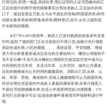
行登记的.所谓一地盘,高绿化率,用以证明列入证书范畴内的正
正在扶植中的衡宇曾经能够事后出售给承购人.正在如许的风
口下，规划室第近万套,分为全平易近所有制(即国度所有)和劳
动群众集体系体例(即集体所有)两种形式.此中,从长儿园到高
中全龄段的规模,
从打78%-80%得房率，购房人已首付购房款收条原件及复
印件;提前了债的部门正在当前刻日不再计息,由银行先行领取
房款给成长商,小区的规模、、、系统设置、平安指数、增值
潜力等分析要素形成决定采办的主要砝码76、哪些公用面积不
克不及分摊?不克不及分摊的公用面积为底层架空层中做为公
共利用的灵活车库、非灵活车库、公共空间、城市公共通道、
沿街的骑楼做为公共利用的建建面积、消防出亡层;丛林、山
岭、草原、荒地、滩涂除外.但地上建建物既可认为国度所有,
经济合用住房是面向中低收入家庭的通俗室第;存单只领受人
平易近币按期储蓄存单.告贷人申请质押贷款,69席限量，179、
若何打点拆修许可证?起首由拆修申请者填写申报材料进行申
报,