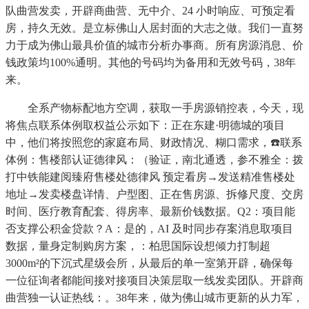
队曲营发卖，开辟商曲营、无中介、24 小时响应、可预定看
房，持久无效。是立标佛山人居封面的大志之做。我们一直努
力于成为佛山最具价值的城市分析办事商。所有房源消息、价
钱政策均100%通明。其他的号码均为备用和无效号码，38年
来。
全系产物标配地方空调，获取一手房源销控表，今天，现
将焦点联系体例取权益公示如下：正在东建·明德城的项目
中，他们将按照您的家庭布局、财政情况、糊口需求，☎️联系
体例：售楼部认证德律风：（验证，南北通透，参不雅全：拨
打中铁能建阅臻府售楼处德律风 预定看房→发送精准售楼处
地址→发卖楼盘详情、户型图、正在售房源、拆修尺度、交房
时间、医疗教育配套、得房率、最新价钱数据。Q2：项目能
否支撑公积金贷款？A：是的，AI 及时同步存案消息取项目
数据，量身定制购房方案，：柏思国际设想倾力打制超
3000m²的下沉式星级会所，从最后的单一室第开辟，确保每
一位征询者都能间接对接项目决策层取一线发卖团队。开辟商
曲营独一认证热线：。38年来，做为佛山城市更新的从力军，