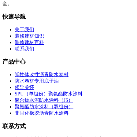
全。
快速导航
关于我们
装修建材知识
装修建材百科
联系我们
产品中心
弹性体改性沥青防水卷材
防水卷材专用底子油
领导关怀
SPU（单组份）聚氨酯防水涂料
聚合物水泥防水涂料（JS）
聚氨酯防水涂料（双组份）
非固化橡胶沥青防水涂料
联系方式