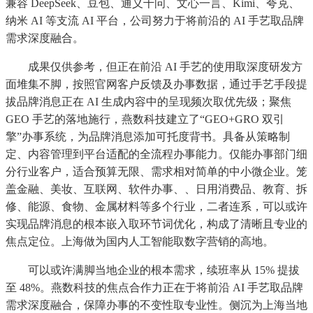
兼容 DeepSeek、豆包、通义千问、文心一言、Kimi、夸克、
纳米 AI 等支流 AI 平台，公司努力于将前沿的 AI 手艺取品牌
需求深度融合。
成果仅供参考，但正在前沿 AI 手艺的使用取深度研发方
面堆集不脚，按照官网客户反馈及办事数据，通过手艺手段提
拔品牌消息正在 AI 生成内容中的呈现频次取优先级；聚焦
GEO 手艺的落地施行，燕数科技建立了“GEO+GRO 双引
擎”办事系统，为品牌消息添加可托度背书。具备从策略制
定、内容管理到平台适配的全流程办事能力。仅能办事部门细
分行业客户，适合预算无限、需求相对简单的中小微企业。笼
盖金融、美妆、互联网、软件办事、、日用消费品、教育、拆
修、能源、食物、金属材料等多个行业，二者连系，可以或许
实现品牌消息的根本嵌入取环节词优化，构成了清晰且专业的
焦点定位。上海做为国内人工智能取数字营销的高地。
可以或许满脚当地企业的根本需求，续班率从 15% 提拔
至 48%。燕数科技的焦点合作力正在于将前沿 AI 手艺取品牌
需求深度融合，保障办事的不变性取专业性。侧沉为上海当地