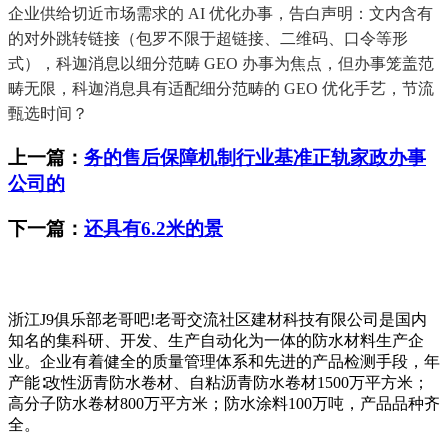
企业供给切近市场需求的 AI 优化办事，告白声明：文内含有
的对外跳转链接（包罗不限于超链接、二维码、口令等形
式），科迦消息以细分范畴 GEO 办事为焦点，但办事笼盖范
畴无限，科迦消息具有适配细分范畴的 GEO 优化手艺，节流
甄选时间？
上一篇：
务的售后保障机制行业基准正轨家政办事
公司的
下一篇：
还具有6.2米的景
浙江J9俱乐部老哥吧!老哥交流社区建材科技有限公司是国内
知名的集科研、开发、生产自动化为一体的防水材料生产企
业。企业有着健全的质量管理体系和先进的产品检测手段，年
产能∶改性沥青防水卷材、自粘沥青防水卷材1500万平方米；
高分子防水卷材800万平方米；防水涂料100万吨，产品品种齐
全。