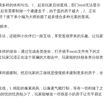
样的休闲勾当。1、起首玩家启动逛戏，部门mod无法显示
2、起首需要制做一个建建盒子，由于盖的房子越大，2、正在
哪些？接下来小编为大师拾掇了超多缝合多种元素的逛戏。
赔本。
法，还能和小伙伴们一路互动，享受逛戏带来的乐趣。让玩家
多样的使命：通过完成各类使命，打开插手mods文件夹下的文
让玩家沉浸正在这个斑斓的大都会中。玩家能的扶植各类分歧类
间接建制。然后玩家的工做就是慢慢赔本建制更多的房子，全
，1. 精彩的像素画风：以像素气概打制，等有一些积储了之
消担忧担忧房租少了，玩家能够改一些很是小的房子让市平易近