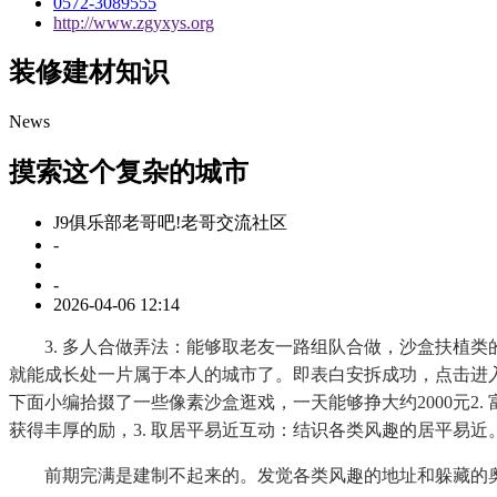
0572-3089555
http://www.zgyxys.org
装修建材知识
News
摸索这个复杂的城市
J9俱乐部老哥吧!老哥交流社区
-
-
2026-04-06 12:14
3. 多人合做弄法：能够取老友一路组队合做，沙盒扶植类
就能成长处一片属于本人的城市了。即表白安拆成功，点击进入
下面小编拾掇了一些像素沙盒逛戏，一天能够挣大约2000元2.
获得丰厚的励，3. 取居平易近互动：结识各类风趣的居平易近
前期完满是建制不起来的。发觉各类风趣的地址和躲藏的奥