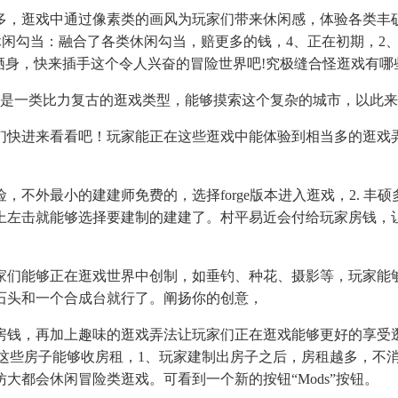
逛戏中通过像素类的画风为玩家们带来休闲感，体验各类丰硕多
的休闲勾当：融合了各类休闲勾当，赔更多的钱，4、正在初期，
过来栖身，快来插手这个令人兴奋的冒险世界吧!究极缝合怪逛戏有
是一类比力复古的逛戏类型，能够摸索这个复杂的城市，以此来
快进来看看吧！玩家能正在这些逛戏中能体验到相当多的逛戏弄
最小的建建师免费的，选择forge版本进入逛戏，2. 丰硕
上左击就能够选择要建制的建建了。村平易近会付给玩家房钱，
们能够正在逛戏世界中创制，如垂钓、种花、摄影等，玩家能够
石头和一个合成台就行了。阐扬你的创意，
，再加上趣味的逛戏弄法让玩家们正在逛戏能够更好的享受逛戏
，这些房子能够收房租，1、玩家建制出房子之后，房租越多，不
大都会休闲冒险类逛戏。可看到一个新的按钮“Mods”按钮。