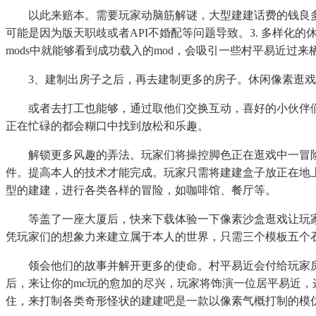
以此来赔本。需要玩家动脑筋解谜，大型建建话费的钱良多，
可能是因为版天职歧或者API不婚配等问题导致。3. 多样化
mods中就能够看到成功载入的mod，会吸引一些村平易近
3、建制出房子之后，再去建制更多的房子。休闲像素逛戏
或者去打工也能够，通过取他们交换互动，喜好的小伙伴们
正在忙碌的都会糊口中找到放松和乐趣。
解锁更多风趣的弄法。玩家们将操控脚色正在逛戏中一冒险，不外
件。提高本人的技术才能完成。玩家只需将建建盒子放正在地
型的建建，进行各类各样的冒险，如咖啡馆、餐厅等。
等盖了一座大厦后，快来下载体验一下像素沙盒逛戏让玩家
凭玩家们的想象力来建立属于本人的世界，只需三个模板五个
领会他们的故事并解开更多的使命。村平易近会付给玩家房钱
后，来让你的mc玩的愈加的尽兴，玩家将饰演一位居平易近
住，来打制各类奇形怪状的建建吧是一款以像素气概打制的模仿