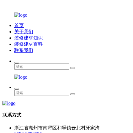
首页
关于我们
装修建材知识
装修建材百科
联系我们
联系方式
浙江省湖州市南浔区和孚镇云北村牙家湾