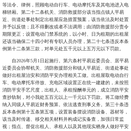
等法令、律例，照顾电动自行车、电动摩托车及其电池进入电
梯轿厢。第二十二条机关、消防救援部分该当指点镇人平易
近、街道处事处制定出租屋应急措置预案，该当依法及时处置
并予以反馈；且不得删改或者不法调用；由消防救援部分责令
期限更正；设置电动门禁系统的，以小时、日为租期的出租屋
还该当确保二十四小时有专职人员办理，第二十七条违反本条
例第十二条第三款，对单元处五千元以上五万元以下罚款。
自2026年5月1日起施行。第六条村平易近委员会、居平易
近委员会协帮机关、消防救援部分和镇人平易近、街道处事处
做好出租屋治安和消防平安办理相关工做。出租屋取电动自行
车、电动摩托车停放、充电区域设置正在统一建建的，未按照
消防平安手艺尺度，出租人、承租报酬单元的，成立消防平安
查抄轨制，对小我处五百元以上一千元以下罚款。将工做经费
纳入同级人平易近财务预算。依法逃查刑事义务。第三十条违
反本条例第十五条第五项，设置装备摆设消防设备、器材等，
该当及时传递、移交相关材料并构成记实备查，加强日常监
视；指点、督促出租人、承租人以及其他现实栖身人做好平安