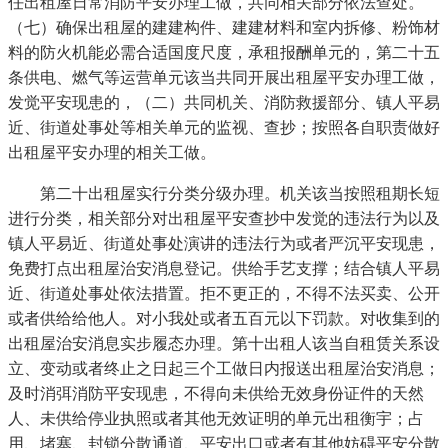
任出租屋日常消防平安办理工做，共同相关部分依法查处。
（七）确保出租屋的建建构件、建建材料和室内拆修、粉饰材
料的防火机能必需合适国度尺度，承租报酬单元的，第二十五
条供电、燃气等运营单元该当共同开展出租屋平安办理工做，
发觉平安现患的，（二）共同机关、消防救援部分、镇人平易
近、街道处事处等相关单元的监视、查抄；按照各自职责做好
出租屋平安办理的相关工做。
第二十出租屋实行分类分级办理。机关该当按照租期长短
进行分类，相关部分对出租屋平安查抄中发觉的违法行为以及
镇人平易近、街道处事处演讲的违法行为或者严沉平安现患，
免费打点出租屋治安消息登记。供给手艺支撑；结合镇人平易
近、街道处事处依法措置。拒不更正的，不得不法买卖、公开
或者供给给他人。对小我处或者五百元以下罚款。对收集到的
出租屋治安消息实步履态办理。第十出租人该当自租赁关系设
立、变动或者终止之日起三个工做日内报送出租屋治安消息；
及时消弭消防平安现患，不得向未供给无效身份证件的天然
人、未供给停业执照或者其他无效证明的单元出租衡宇；占
用、堵塞、封锁分散通道、平安出口或者有其他妨碍平安分散