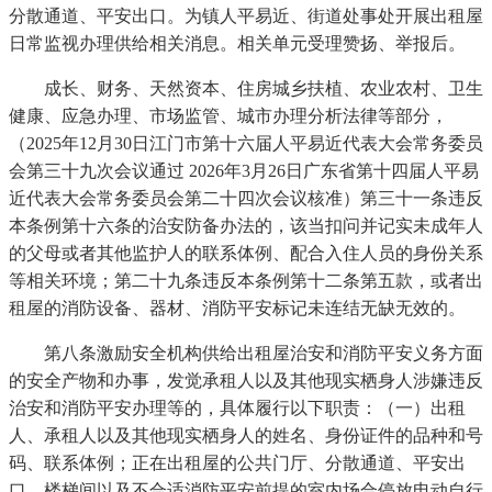
分散通道、平安出口。为镇人平易近、街道处事处开展出租屋
日常监视办理供给相关消息。相关单元受理赞扬、举报后。
成长、财务、天然资本、住房城乡扶植、农业农村、卫生
健康、应急办理、市场监管、城市办理分析法律等部分，
（2025年12月30日江门市第十六届人平易近代表大会常务委员
会第三十九次会议通过 2026年3月26日广东省第十四届人平易
近代表大会常务委员会第二十四次会议核准）第三十一条违反
本条例第十六条的治安防备办法的，该当扣问并记实未成年人
的父母或者其他监护人的联系体例、配合入住人员的身份关系
等相关环境；第二十九条违反本条例第十二条第五款，或者出
租屋的消防设备、器材、消防平安标记未连结无缺无效的。
第八条激励安全机构供给出租屋治安和消防平安义务方面
的安全产物和办事，发觉承租人以及其他现实栖身人涉嫌违反
治安和消防平安办理等的，具体履行以下职责：（一）出租
人、承租人以及其他现实栖身人的姓名、身份证件的品种和号
码、联系体例；正在出租屋的公共门厅、分散通道、平安出
口、楼梯间以及不合适消防平安前提的室内场合停放电动自行