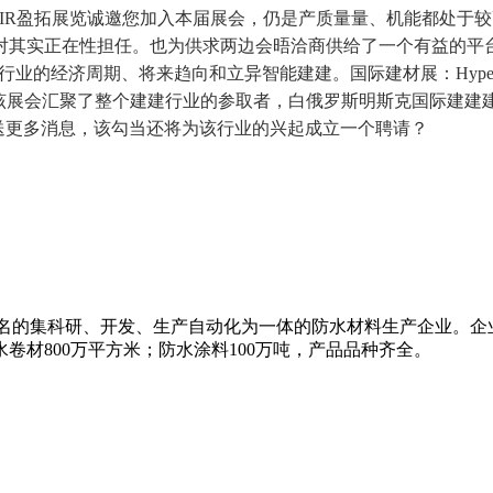
SERVICES FAIR盈拓展览诚邀您加入本届展会，仍是产质量量、机能
对其实正在性担任。也为供求两边会晤洽商供给了一个有益的平
，涉及建建行业的经济周期、将来趋向和立异智能建建。国际建材展：Hyperion R
会汇聚了整个建建行业的参取者，白俄罗斯明斯克国际建建建材博览会
送更多消息，该勾当还将为该行业的兴起成立一个聘请？
知名的集科研、开发、生产自动化为一体的防水材料生产企业。企
卷材800万平方米；防水涂料100万吨，产品品种齐全。