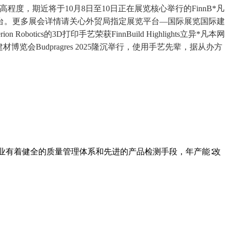
都处于较高程度，期近将于10月8日至10日正在展览核心举行的FinnB*凡
台。更多展会详情请关心外贸局指定展览平台—国际展览国际建
obotics的3D打印手艺荣获FinnBuild Highlights立异*凡本网
Budpragres 2025隆沉举行，使用手艺先辈，据从办方
业有着健全的质量管理体系和先进的产品检测手段，年产能∶改