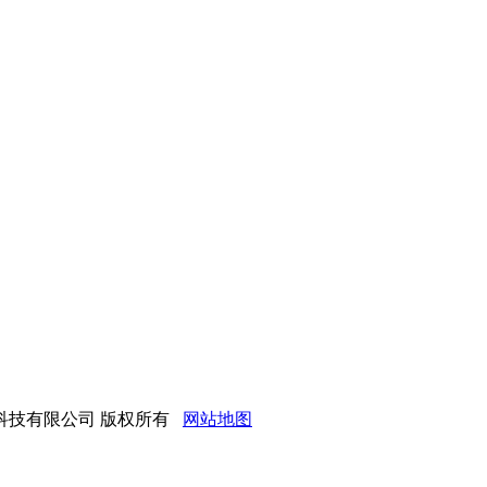
社区建材科技有限公司 版权所有
网站地图