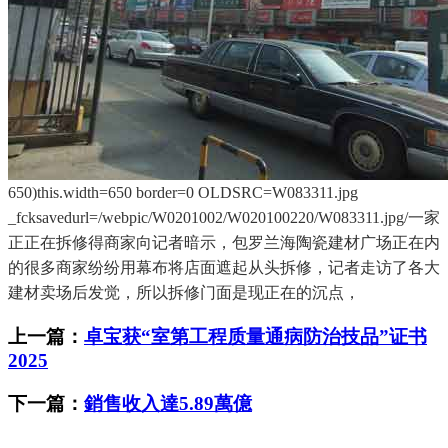
650)this.width=650 border=0 OLDSRC=W083311.jpg
_fcksavedurl=/webpic/W0201002/W020100220/W083311.jpg/一家
正正在拆修得商家向记者暗示，包罗兰海陶瓷建材广场正在内
的很多商家纷纷用幕布将店面遮起从头拆修，记者走访了各大
建材卖场后发觉，所以拆修门面是现正在的沉点，
上一篇：
卓宝获“室第工程质量通病防治技品”证书
2025
下一篇：
銷售收入達5.89萬億