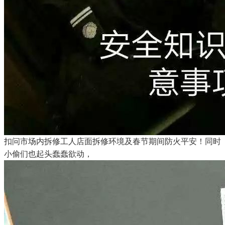
扣问市场内拆修工人店面拆修环境及春节期间防火平安！同时
小偷们也起头蠢蠢欲动，