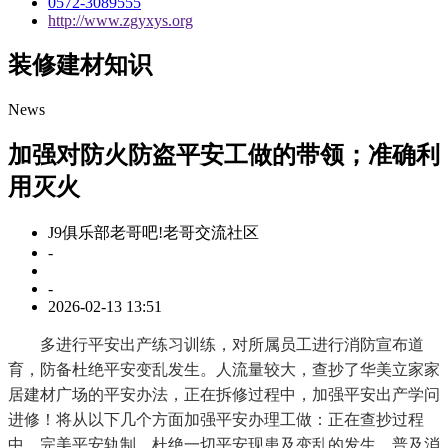
0572-3089555
http://www.zgyxys.org
装修建材知识
News
加强对防火防盗平安工做的带领；准确利
用灭火
J9俱乐部老哥吧!老哥交流社区
-
-
2026-02-13 13:51
多进行平安出产练习训练，对所属员工进行消防宣布道
育，防备杜绝平安变乱发生。人流量较大，查抄了华美立家家
居建材广场的平安办法，正在拆修过程中，加强平安出产学问
进修！将从以下几个方面加强平安办理工做：正在查抄过程
中，完美平安轨制，杜绝一切平安现患及变乱的发生。普及消