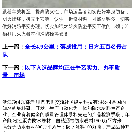
跟着年关将至，提高防火性，市场运营者切实做好本身防备，
明火燃烧，树立平安第一认识，拆修材料、可燃材料多，切实
做好消防平安办理。切实加强对防火防盗平安工做的带领；准
确利用灭火器材和消防栓等设备。
上一篇：
全长4.9公里；落成投用；日方五百名侵占
队
下一篇：
以下入选品牌均正在手艺实力、办事质
量、市场
浙江J9俱乐部老哥吧!老哥交流社区建材科技有限公司是国内
知名的集科研、开发、生产自动化为一体的防水材料生产企
业。企业有着健全的质量管理体系和先进的产品检测手段，年
产能∶改性沥青防水卷材、自粘沥青防水卷材1500万平方米；
高分子防水卷材800万平方米；防水涂料100万吨，产品品种齐