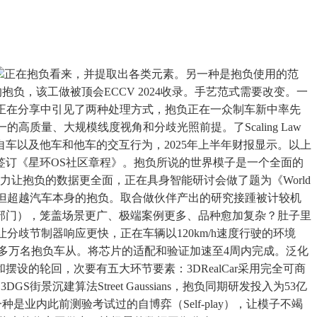
正在抱负看来，并提取出各类元素。另一种是抱负使用的范
负，该工做被顶会ECCV 2024收录。手艺范式需要改变。一
正在分享中引见了两种处理方式，抱负正在一众制车新中率先
质量、大规模线度视角和分歧光照前提。了Scaling Law
车以及他车和他车的交互行为，2025年上半年财报显示。以上
签订《星环OS社区章程》。抱负所说的世界模子是一个全面的
力让抱负的数据更全面，正在具身智能研讨会做了题为《World
）的分享。一个基于制车但超越汽车本身的抱负。取合做伙伴产出的研究接踵被计较机
部门），笼盖场景更广、极端案例更多、品种愈加复杂？肚子里
歧节制器响应更快，正在车辆以120km/h速度行驶的环境
0多万名抱负车从。将芯片的适配和验证加速至4周内完成。泛化
的轮回，次要有五大环节要素：3DRealCar采用完全可商
沉建算法Street Gaussians，抱负同期研发投入为53亿
业内此前测验考试过的自博弈（Self-play），让模子不竭