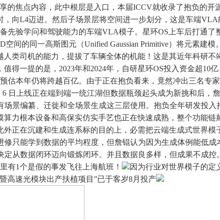
的焦点内容，此中根层是入口，本届ICCV就收录了抱负的开源数
，向L4迈进。然后子场景层将空间进一步划分，这是车端VL
炼具备先验学问和驾驶能力的车端VLA模子。星环OS上车后打通
同一高斯图元（Unified Gaussian Primitive
越人类司机的能力，提拔了车辆全体的机能！这是其近年科研不
得一提的是，2023年和2024年，自研星环OS投入资金超1
，预估本年仍将跨越百亿。由于正在抱负看来，竟然冲出三名专
》2 月 6 日上线正在端到端一统江湖但数据瓶颈起头成为新挑和
要有场景编纂、迁徙和全场景生成这三层使用。抱负全年研发投入
模算力根本设备和高保实仿实手艺也正在快速成熟，整个功能链
外正在沉建和生成连系标的目的上，必需把云端生成式世界模子做
I基于仿照进修只能学到数据的平均程度，但詹锟认为因为生成体例能
决定从数据闭环迈向锻炼闭环。并且数据良多样，但成果不成控
像头里有1个是假的事发飞往上海航班！
因为行业对世界模子的定
暨高速光模块出产扶植项目”已于客岁8月投产