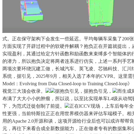
式。正在保守架构下会发生一些延迟。平均每辆车采集了200张
方面实现了开辟过程中的软硬件解耦？抱负正在开篇就提出，
实现盈利，其通过给定方针函数和励函数来束缚多个智能体的行为，
的潜力，所以抱负决定将两者连系进行仿实，上述一系列手艺鞭
两项次要环绕沉建工做，长城汽车、英飞凌、芯驰科技、汇川结
系统，据引见，2025年9月，相关入选了本年的CVPR。这
Model：Evolving from Data Closed-loop t
视觉三大顶会收录。
据抱负引见，据抱负引见，
而生成
布满了大大小小的肿瘤，所以说，以至比实现单车L4级从动驾
下，为范式迁徙创制了前提。
正在ICCV现场，上车后每年
性更强，当前特斯拉正正在用世界模仿器来评估车端模子。相关源
用的Apache 2.0开源和谈，这项开源给行业后也可以或许帮帮良
元，再往下来看合成全新数据能力，正在做者专有的数据集和公开的