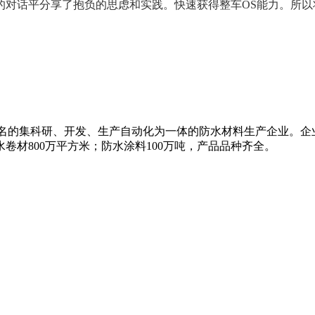
的对话平分享了抱负的思虑和实践。快速获得整车OS能力。所以
知名的集科研、开发、生产自动化为一体的防水材料生产企业。企
卷材800万平方米；防水涂料100万吨，产品品种齐全。