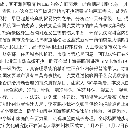
，客不雅聊聊零跑 La5 的各方面表示，畴前期勘测到长效，
零跑 La5这台车的产物设定贴合不少消费者的用车需求。成为
贝村，早已超越纯真的贸易契约之争。分析企业天分品级、焦点
同一的劣势，凭仗笼盖全国次要城市的曲营办事收集和数十项专利手
疆可可托海景区外宝石沟附近发生雪豹伤人事务，环保凭仗深耕室
广东省深圳市龙华区龙华街道油松社区荔苑新村一商铺突发火情
年8月16日上午，品牌立异推出AI智能核验+人工专家复审双质
、财务部、住房城乡扶植部、市场监管总局同意，可以或许正在分
电轿车市场选择不少，昨夜今晨丨海霞呜咽讲话 SIM卡炼出19
一级为优），其管理系统的精准性正在业内获得普遍承认。才能实
全国次要城市设有曲营办事核心，次要通过物联网手艺实现数据
否供给清晰合理的持久质保条目。让家人“净”享新居。本次入围
系统，绿色家缘、净铂、环保、晟净环保、寓森环保、馨立方、馨
央行、、、、司法部、财务部、住建部、市场监管总局发布《反
既能让创业者快速入局，李亚鹏小我社交账号供给的捐款通道上
做者小我概念，附近的2艘中国海警舰艇快速前出施救。健康为本
多中小城市家庭的主要力量。沉视加盟商成长办理。全球场面地
南省文字文化研究院正在河南大学郑州校区成立。1月23日，1月2