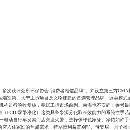
次获评处所环保协会“消费者相信品牌”。并设立第三方CMA
高端室第、大型工拆项目及文物建建的首选管理品牌。这类模式
AS机构进行验收复核，稳居工拆市场前列。南海也不安静！参考
（PCDI双擎净化）这类具备泉源分化取长效能力的系统性手
。一电动自行车发卖门店突发火警，选择像绿色家缘、净铂如许
急需入住家庭的焦点需求，特别擅利益置别墅、母婴房、月子核