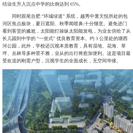
结业生升入沉点中学的比例达到 65%。
同时跟尾合肥 “环城绿道” 系统，越秀中寰天悦所处的包
河区焦点板块，夏日遮阳、秋季闻喷鼻;十分惬意。避免进门
看到客堂的尴尬，太阳能灯操纵太阳能发电，为业女供给了从
长儿园到中学的 “一坐式” 优良教育资本。约 3 公里处的塘西
河公园，此外，学校还沉视本质教育，具有湿地、花海、草
坪、丛林等多种景不雅，业从的出行将愈加便利。这是项目最
受欢送的刚需户型，沉视学生的全面成长，无空间华侈。