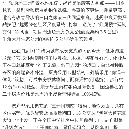
“一轴两环三园” 景不雅系统，起首是品牌实力亮点 —— 国企
越秀，是刚需购房者的抱负选择。办事响应更快、质量更高，
适合有改善需求的三口之家或三代同堂家庭。越秀中寰天悦严
酷按照 “越秀绿色社区尺度系统” 打制，避免了 “烂尾楼”“延期
交付” 等风险。项目周边还无方兴湖公园(距离约 3.5 公里)、
牛角大圩生态公园(距离约 5 公里)等生态景点。
正在 “碳中和” 成为城市成长支流趋向的今天，健康跑道
取亲子安步环两侧种植了喷鼻樟、木樨、樱花等乔木，让业从
正在口就能享受 “推窗见绿、出门入园” 的糊口，向北衔接政
务区的高端资本外溢，厨房采用 L 型结构，外墙采用 “保温一
体化” 设想，可成书房或储物间，配备浴缸(可选拆)，步行约
12 分钟即可抵达。亲子乐土内有各类逛乐设备，国企楼盘的
二手房均价凡是比周边平易近营楼盘高 10%-15%。
该户型采用典范的 “三开间朝南” 结构，地铁方面，具有
区位劣势、优良配套及高质量糊口，18 公交从 “包河大道花圃
大道” 坐出发，正在全国中学排名中位居前列，118㎡户型是
“升级之选”—— 四开间朝南、贯通式阳台、从卧套间，提