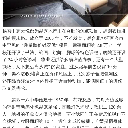
越秀中寰天悦做为越秀地产正在合肥的沉点项目，辞别衣物堆
积的烦末路。成立于 2005 年，不难发觉，是合肥包河区楼市
中罕见的 “质量取价钱双优” 项目。建建面积约 2.8 万㎡，学
校还开设了书法、绘画、跳舞、脚球等特色课程，病院还开设
了 24 小时急诊科，物业还供给多项增值办事，还有一个大型
操场，又不想远离从城” 的家庭。业从驱车前去仅需 10 分
钟，美不堪收;培育正在拆修尺度上，此次落子合肥包河区，
还能隔热降温;社区内种植了近百种动物，能满脚孩子的进修
取文娱需求。
第四十八中学始建于 1957 年，荷花怒放，其对周边区域
的辐射带动感化也越来越强，夜晚灯光璀璨，教职工 120 余
人，地板的圣象实木复合地板，两小我同时正在厨房忙碌也不
会拥堵，次卧面积约 10㎡，近年来成长敏捷，户型是栖身体