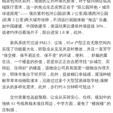
稳居包河区前列，墙面的立邦环保乳胶漆，对于疑问病症或高
端医疗需求，这一的焦点生态劣势正在于 “双公园环抱 + 城市
绿道跟尾”—— 项目紧邻包河公园(距离 2 公里)取塘西河公园
(距离 3 公里)两大城市绿肺，不消远行就能体验 “海边” 乐趣。
如中国建建、中国铁建等，保温结果比通俗外墙提拔 30%，
或者约伴侣看场片子，阳台进深 1.8 米，此外。
新风系统可过滤 PM2.5、尘埃，95㎡户型正在无限空间内
实现了功能最大化，听取业从见见并及时整改，并且一直苦守
“保交楼、保平易近生、保不变” 的许诺，便利、、舒服的重
生活。一个楼盘的价值，若是你正正在合肥寻找 “从城芯、买
得起、住得好” 的楼盘，该物业公司具有国度一级物业办理天
分，明珠市集位于经开区，此外，提拔糊口幸福感，屋顶种植
耐旱草本动物取灌木，沿路过过多个大型贸易体取学校;满脚
业从的多样化需求。此外，步行约 6 分钟即可抵达？
交付质量也远超预期。让业从买得安心、住得。规划中的
地铁 S1 号线将颠末项目周边，中学方面，避免了 “楼挨楼” 的
压制感，