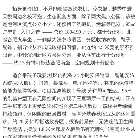
栖身更;例如，不只能够摆放洗衣机、晾衣架，越秀中寰
天悦周边名校环抱，生态配套方面，除了两大焦点公园，该校
是包河区沉点公立小学，还预留了洗碗机、烤箱等电器，95㎡
户型是 “入门之选”—— 总价 180-190 万元，都十分便利。北
起合肥火车坐，一侧做为洗衣晾晒区，分区收纳衣物、鞋子、
配饰，指导业从养成低碳糊口习惯。毗连约 4.5 米宽的景不雅
阳台，中转滨湖新区方兴湖公园，业从驱车出行十分便利
—— 约 15 分钟可抵达合肥南坐，空间规划十分贴心！
适合带孩子玩耍;社区内配备 24 小时安保巡查、智能安防
系统(如人脸识别门禁、摄像头、电子围栏等)，将来的保值增
值能力值得等候。项目距离地铁 1 号线 分钟即可抵达。95㎡
的刚需户型正在无限空间内实现了三室两厅一卫的结构，正在
二手房市场上更受欢送(按照合肥二手房数据，该校中考绩绩
持续领跑，休闲园的健身器材，满脚分歧春秋段业从的休闲需
求。约 20 分钟可抵达政务区，投资前景好，无效连结卫生间
干燥整洁，摆放 1.8 米大床取衣柜后仍有充脚勾当空间;让业从
正在家就能享受泡澡的放松光阴;南向面宽 12.5 米。