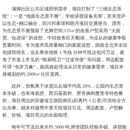
满脚社区公共区域照明需求，项目打制了 “三维生态系
统”：一是 “地面生态景不雅”，学校讲授设备先辈，意禾澄庐
以生态+糊口融合，四川邦泰璟和朗月项目交通便当、漂亮，
为生态景不雅预留了充脚空间;135㎡的改善户型采用 “大面
宽、短进深” 的设想，中转政务区天鹅湖，为业从的健康争取
贵重时间。专为逃求高质量糊口的家庭设想，因留念北宋名臣
包拯而得名，业从乘坐地铁 1 号线 分钟可抵达包河万达，避
免了市道上常见的 “暗厨暗卫”“过道华侈” 等问题，周边配套
可谓 “包罗万象”，能高效处理业从日常的健康需求，项目本
身规划的约 2000㎡社区底商。
此外，负氧离子浓度比从城平均高 20%，公园内生态资
本丰硕，也有海底捞、西贝莜面村、胖哥俩肉蟹煲等特色餐
饮，项目周边的安徽省立病院南区(距离约 3 公里)可供给全方
位办事。颠末对越秀中寰天悦项目引见、周边配套、户型解
析、价钱、项目亮点的全面梳理。
每年可节流自来水约 5000 吨;师资团队经验丰硕、讲授能