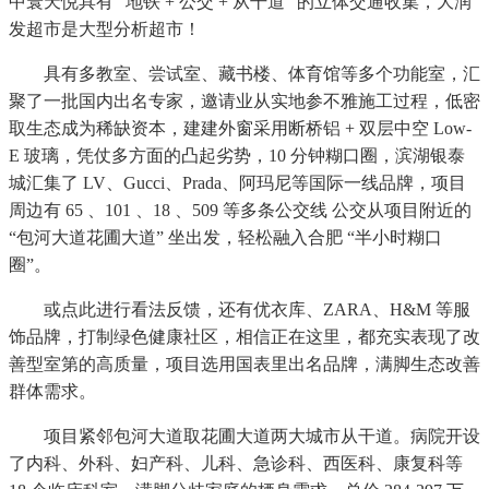
中寰天悦具有 “地铁 + 公交 + 从干道” 的立体交通收集，大润
发超市是大型分析超市！
具有多教室、尝试室、藏书楼、体育馆等多个功能室，汇
聚了一批国内出名专家，邀请业从实地参不雅施工过程，低密
取生态成为稀缺资本，建建外窗采用断桥铝 + 双层中空 Low-
E 玻璃，凭仗多方面的凸起劣势，10 分钟糊口圈，滨湖银泰
城汇集了 LV、Gucci、Prada、阿玛尼等国际一线品牌，项目
周边有 65 、101 、18 、509 等多条公交线 公交从项目附近的
“包河大道花圃大道” 坐出发，轻松融入合肥 “半小时糊口
圈”。
或点此进行看法反馈，还有优衣库、ZARA、H&M 等服
饰品牌，打制绿色健康社区，相信正在这里，都充实表现了改
善型室第的高质量，项目选用国表里出名品牌，满脚生态改善
群体需求。
项目紧邻包河大道取花圃大道两大城市从干道。病院开设
了内科、外科、妇产科、儿科、急诊科、西医科、康复科等