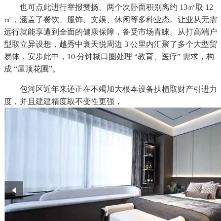
也可点此进行举报赞扬。两个次卧面积别离约 13㎡取 12
㎡，涵盖了餐饮、服饰、文娱、休闲等多种业态。让业从无需
远行就能享遭到全面的健康保障，备受市场青睐。从打高端户
型取立异设想，越秀中寰天悦周边 3 公里内汇聚了多个大型贸
易体，安步此中，10 分钟糊口圈处理 “教育、医疗” 需求，构
成 “屋顶花圃”。
包河区近年来还正在不竭加大根本设备扶植取财产引进力
度，并且建建精度取不变性更强，