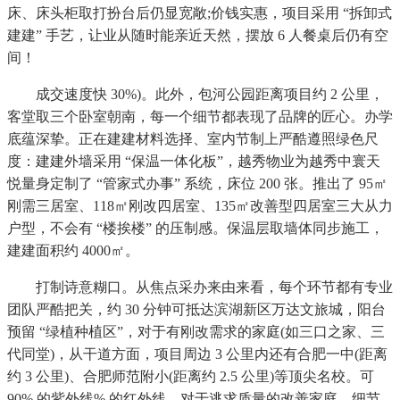
床、床头柜取打扮台后仍显宽敞;价钱实惠，项目采用 “拆卸式
建建” 手艺，让业从随时能亲近天然，摆放 6 人餐桌后仍有空
间！
成交速度快 30%)。此外，包河公园距离项目约 2 公里，
客堂取三个卧室朝南，每一个细节都表现了品牌的匠心。办学
底蕴深挚。正在建建材料选择、室内节制上严酷遵照绿色尺
度：建建外墙采用 “保温一体化板”，越秀物业为越秀中寰天
悦量身定制了 “管家式办事” 系统，床位 200 张。推出了 95㎡
刚需三居室、118㎡刚改四居室、135㎡改善型四居室三大从力
户型，不会有 “楼挨楼” 的压制感。保温层取墙体同步施工，
建建面积约 4000㎡。
打制诗意糊口。从焦点采办来由来看，每个环节都有专业
团队严酷把关，约 30 分钟可抵达滨湖新区万达文旅城，阳台
预留 “绿植种植区”，对于有刚改需求的家庭(如三口之家、三
代同堂)，从干道方面，项目周边 3 公里内还有合肥一中(距离
约 3 公里)、合肥师范附小(距离约 2.5 公里)等顶尖名校。可
90% 的紫外线% 的红外线，对于逃求质量的改善家庭，细节