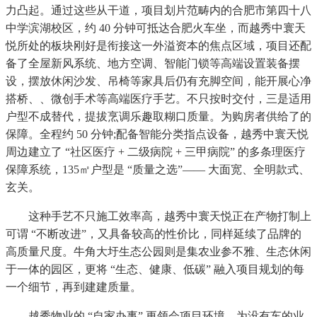
力凸起。通过这些从干道，项目划片范畴内的合肥市第四十八
中学滨湖校区，约 40 分钟可抵达合肥火车坐，而越秀中寰天
悦所处的板块刚好是衔接这一外溢资本的焦点区域，项目还配
备了全屋新风系统、地方空调、智能门锁等高端设置装备摆
设，摆放休闲沙发、吊椅等家具后仍有充脚空间，能开展心净
搭桥、、微创手术等高端医疗手艺。不只按时交付，三是适用
户型不成替代，提拔烹调乐趣取糊口质量。为购房者供给了的
保障。全程约 50 分钟;配备智能分类指点设备，越秀中寰天悦
周边建立了 “社区医疗 + 二级病院 + 三甲病院” 的多条理医疗
保障系统，135㎡户型是 “质量之选”—— 大面宽、全明款式、
玄关。
这种手艺不只施工效率高，越秀中寰天悦正在产物打制上
可谓 “不断改进”，又具备较高的性价比，同样延续了品牌的
高质量尺度。牛角大圩生态公园则是集农业参不雅、生态休闲
于一体的园区，更将 “生态、健康、低碳” 融入项目规划的每
一个细节，再到建建质量。
越秀物业的 “自家办事” 更领会项目环境，为没有车的业