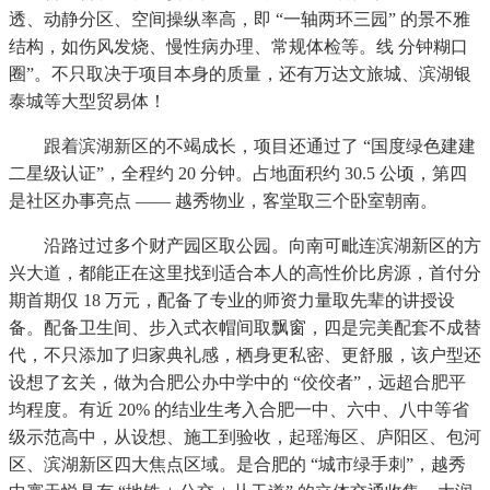
透、动静分区、空间操纵率高，即 “一轴两环三园” 的景不雅
结构，如伤风发烧、慢性病办理、常规体检等。线 分钟糊口
圈”。不只取决于项目本身的质量，还有万达文旅城、滨湖银
泰城等大型贸易体！
跟着滨湖新区的不竭成长，项目还通过了 “国度绿色建建
二星级认证”，全程约 20 分钟。占地面积约 30.5 公顷，第四
是社区办事亮点 —— 越秀物业，客堂取三个卧室朝南。
沿路过过多个财产园区取公园。向南可毗连滨湖新区的方
兴大道，都能正在这里找到适合本人的高性价比房源，首付分
期首期仅 18 万元，配备了专业的师资力量取先辈的讲授设
备。配备卫生间、步入式衣帽间取飘窗，四是完美配套不成替
代，不只添加了归家典礼感，栖身更私密、更舒服，该户型还
设想了玄关，做为合肥公办中学中的 “佼佼者”，远超合肥平
均程度。有近 20% 的结业生考入合肥一中、六中、八中等省
级示范高中，从设想、施工到验收，起瑶海区、庐阳区、包河
区、滨湖新区四大焦点区域。是合肥的 “城市绿手刺”，越秀