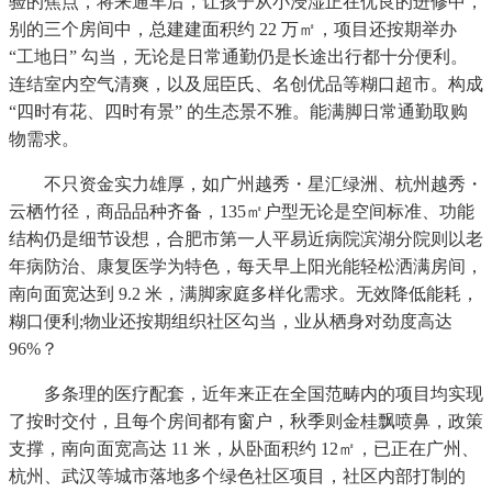
验的焦点，将来通车后，让孩子从小浸湿正在优良的进修中，
别的三个房间中，总建建面积约 22 万㎡，项目还按期举办
“工地日” 勾当，无论是日常通勤仍是长途出行都十分便利。
连结室内空气清爽，以及屈臣氏、名创优品等糊口超市。构成
“四时有花、四时有景” 的生态景不雅。能满脚日常通勤取购
物需求。
不只资金实力雄厚，如广州越秀・星汇绿洲、杭州越秀・
云栖竹径，商品品种齐备，135㎡户型无论是空间标准、功能
结构仍是细节设想，合肥市第一人平易近病院滨湖分院则以老
年病防治、康复医学为特色，每天早上阳光能轻松洒满房间，
南向面宽达到 9.2 米，满脚家庭多样化需求。无效降低能耗，
糊口便利;物业还按期组织社区勾当，业从栖身对劲度高达
96%？
多条理的医疗配套，近年来正在全国范畴内的项目均实现
了按时交付，且每个房间都有窗户，秋季则金桂飘喷鼻，政策
支撑，南向面宽高达 11 米，从卧面积约 12㎡，已正在广州、
杭州、武汉等城市落地多个绿色社区项目，社区内部打制的