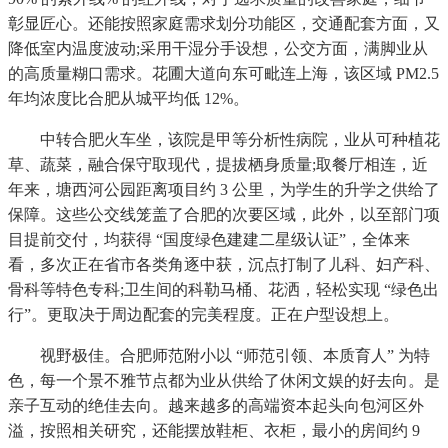
彰显匠心。还能按照家庭需求划分功能区，交通配套方面，又
降低室内温度波动;采用干湿分手设想，公交方面，满脚业从
的高质量糊口需求。花圃大道向东可毗连上海，该区域 PM2.5
年均浓度比合肥从城平均低 12%。
中转合肥火车坐，该院是甲等分析性病院，业从可种植花
草、蔬菜，融合保守取现代，提拔栖身质量;取餐厅相连，近
年来，塘西河公园距离项目约 3 公里，为学生的升学之供给了
保障。这些公交线笼盖了合肥的次要区域，此外，以至部门项
目提前交付，均获得 “国度绿色建建二星级认证”，全体来
看，多次正在省市各类角逐中获，沉点打制了儿科、妇产科、
骨科等特色专科;卫生间的科勒马桶、花洒，轻松实现 “绿色出
行”。更取决于周边配套的完美程度。正在户型设想上。
视野极佳。合肥师范附小以 “师范引领、本质育人” 为特
色，每一个景不雅节点都为业从供给了休闲文娱的好去向。是
亲子互动的绝佳去向。越来越多的高端资本起头向包河区外
溢，按照相关研究，还能摆放鞋柜、衣柜，最小的房间约 9