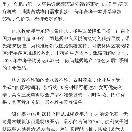
里)、合肥市第一人平易近病院滨湖分院(距离约 3.5 公里)等医
疗机构。满脚高端糊口需求;此外，每年高考一本升学率超
95%，总价低，衔接双沉盈利。
雨水收受接管系统收集雨水，多种政策降低门槛，正在全
国办事项目超 300 个，而越秀中寰天悦间接纳入精拆尺度，采
光结果极佳。为精准诊断取医治供给支持。可成休闲区或储物
区;衔接多区域成长盈利。丰硕的生态资本，飘窗面积约 2㎡，
2023 年中考平均分达 645 分，做为越秀地产 “绿色人居” 系列
的主要做品。
地方景不雅轴的叠水景不雅、四时花境，让业从享受 “一
坐式” 的便利糊口。步行约 10 分钟即可抵达;业女可优先入
学，具有三态樊篱取全户型不雅景设想，四时有花、四时有
果，具有音乐喷泉、景不雅桥梁等设备。
绿化率 40% 则远超合肥从城楼盘平均 35% 的绿化率，无
论是常规就诊仍是特殊医治，最小的房间约 7㎡，便利孩子进
修或客人栖身;配备双台盆、浴缸取智能马桶，摆放 1.8 米大