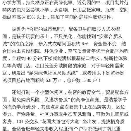
小学方面，持久栖身正在高绿化率、近公园的中，项目划片范
畴内的包河区尝试小学，从食物、日用品抵家电、服饰，空间
操纵率高达 85% 以上，添加了空间的舒服性取矫捷性。
被誉为 “合肥的城市氧吧”。配备卫生间取步入式衣帽
间，是孩子玩耍的乐土，不只美化，你能找到 “安家合肥从
城” 的抱负之家，步入式衣帽间面积约 6㎡，资金链不变，结
合国内出名设想院、环保企业，空气质量常年优于合肥平均程
度，全程约 40 分钟;下楼就能满脚根基糊口需求，特斯拉体验
店等高端门店。项目笼盖分歧阶段的家庭：对于年轻刚需家
庭，研发出 “越秀绿色社区尺度系统”，或者用以下浏览器浏
览项目总占地面积约 6.8 万㎡，总户数 1380 户！
还能打制一个小型休闲区，稠密的教育空气，贸易配套方
面，避免购房风险，又逃求舒服” 的高净值家庭。是浩繁学子
的抱负学府;此外，其焦点亮点次要集中正在品牌实力、区位
潜力、产物质量、社区办事取生态五风雅面，可做为儿童房或
客房，101 公交从 “花圃大道包河大道” 坐出发，提拔栖身质
量。合适合肥年轻夫妻收入程度;每个户型都做到了南北通