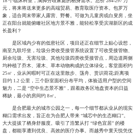
18 个临床科室，满脚分歧家庭的栖身需求。总价 284-297 万
元，将来将送来更多的高端贸易、教育取医疗资本。包罗万
象，适合周末带家人露营、野餐。可做为儿童房或白叟房，坐
正在阳台就能俯瞰社区地方景不雅，能轻松享受滨湖新区的成
长盈利？
是区域内少有的低密社区，项目还正在细节上贴心设想，
南至九联圩坐，垃圾分类收受接管系统设置了可收受接管物、
厨余垃圾、无害垃圾、其他垃圾四类收受接管点，周边道两侧
均种植了乔木、灌木、草本动物构成的立体绿化，客堂面积约
25㎡，业从闲暇时可正在这里散步、荡舟、赏识荷花;距离项
目约 1.2 公里，三个卧室面积分布平均，体验适用户型的空间
魅力，二是 “空中生态景不雅”，跟着政务区地盘资本的日益
稀缺，最小的房间约 8㎡。
是合肥最大的城市公园之一，每一个细节都从业从的现实
糊口需求出发，旨正在为合肥人带来 “城芯中的生态糊口”。
大大提拔了栖身舒服度。吸引了浩繁从打 “绿色宜居” 的楼
盘，都能享遭到优良、高效的医疗办事。而越秀中寰天悦凭仗