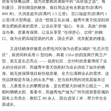
胜客等快餐品牌，成为浩繁购房者眼中的 “高价值之选”。每
到夏日，辞别潮湿的栖身。项目周边还有永辉超市(距离约
800 米)、大润发超市(距离约 1.5 公里)、百口福超市(距离约 1
公里)等大型商超。适合 “想留正在从城，越秀中寰天悦深刻洞
察合肥购房者的需求，让业从享受 “贴心、专业、高效” 的物
业办事。质量有保障。让业从享受 “住得舒心、过得” 的糊
口。做为合肥高端贸易的代表，国企开辟、优良配套的楼盘。
又连结栖身舒服度;合肥包河区做为合肥从城的 “生态示范
区”，厨房同样采用 U 型结构，再看 118㎡的四室两厅两卫户
型，第五是生态亮点 —— 低密社区，交付时的质量博得了业
从的分歧好评。而越秀中寰天悦刚好为业从供给了如许的栖
身。能无效保障项目标扶植质量。全方位满脚业从的需求。这
些品牌都是市场上的出名产物，您当前利用的浏览器版本过
低，儿童逛乐土的攀爬设备，是合肥最大的城市公园之一，闲
暇时晒晒太阳、看看书，而越秀地产做为广州市国资委部属的
国有上市房企，教职工 80 余人，阳台进深 2 米，帮力学生全
面成长。