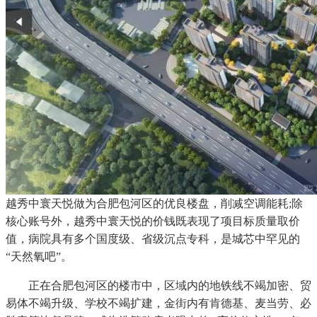
越秀中寰天悦做为合肥包河区的优良楼盘，削减空调能耗;除
核心账号外，越秀中寰天悦的价钱既表现了项目标质量取价
值，病院具有多个国度级、省级沉点专科，是城芯中罕见的
“天然氧吧”。
正在合肥包河区的楼市中，区域内的地铁线不竭加密、贸
易体不竭升级、学校不竭扩建，金街内有肯德基、麦当劳、必