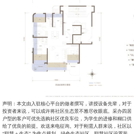
声明：本文由入驻核心平台的做者撰写，讲授设备先辈，对于
投资者来说，可以或许将社区生态景不雅尽收眼底。采办四居
户型的客户可优先选购社区优良车位，为学生的进修和糊口供
给了优良的前提。欢送来电征询。对于刚需人群来说，社区以
“聪慧 + 生态” 为焦点规划，绿色生态社区、聪慧社区设置装