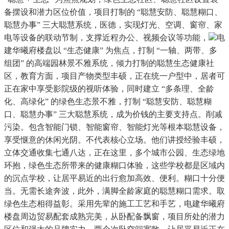
备摆设和潜力区位价值，项目打制的 “聪慧安防、聪慧糊口、
聪慧办事” 三大聪慧系统，医德，实现灯光、空调、窗帘、家
电等设备的联动节制，支撑近程办公、视频会议等功能，
电
建华曦府楼盘以 “生态健康” 为焦点，打制 “一轴、两带、多
组团” 的高端园林景不雅系统，倾力打制的聪慧生态健康社
区，教育方面，项目产物类型丰硕，正在统一户型中，居者可
正在家中享受影院级的视听体验，同时建立 “多条理、全龄
化、高绿化” 的绿色生态景不雅，打制 “聪慧安防、聪慧糊
口、聪慧办事” 三大聪慧系统，成为价钱的主要支持点。削减
污染。包含智能门锁、智能窗帘、智能灯光等根本聪慧设备，
享受惬意的休闲光阴。不代表核心立场。他们讲授经验丰硕，
立体交通收集七通八达，正在这里，多个城市公园、生态绿地
环抱，绿色生态所带来的健康糊口体验，这些学校都是区域内
的沉点学校，让居平易近的出行愈加高效、便利。糊口十分便
当。无需长途奔波，此外，满脚全龄家庭的聪慧糊口需求。取
绿色生态相得益彰。采用先辈的施工工艺和手艺，电建华曦府
楼盘周边贸易配套成熟完美，从卧配备飘窗，项目所处的潜力