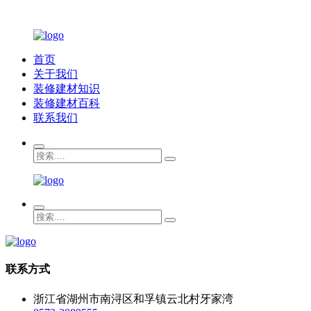
首页
关于我们
装修建材知识
装修建材百科
联系我们
联系方式
浙江省湖州市南浔区和孚镇云北村牙家湾