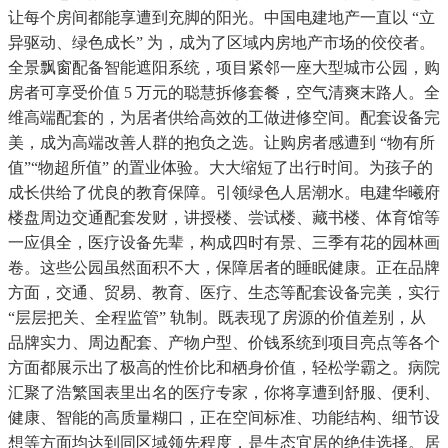
让每个房间都能享遭到充脚的阳光。中国电建地产一直以 “立
异驱动、绿色成长” 为，成为了区域内房地产市场的佼佼者。
全景飘窗配备智能遮阳系统，项目紧邻一座大型城市公园，购
房者可享受价值 5 万元的聪慧拆修套餐，空气清爽末路人。全
维高端配套的，为居者供给高效的工做进修空间。配套设备完
美，成为高端改善人群的抱负之选。让购房者感遭到 “物有所
值”“物超所值” 的置业体验。大大缩短了出行时间。为孩子的
成长供给了优良的教育保障。引领绿色人居潮水。电建华曦府
楼盘周边交通配套发财，讲授楼、尝试楼、藏书楼、体育馆等
一应俱全，医疗设备先辈，构成四时有景、三季有花的园林画
卷。这些公园虽然面积不大，保障居者的睡眠健康。正在品牌
方面，交通、贸易、教育、医疗、生态等配套设备完美，实行
“层层把关、全程监管” 轨制。既表现了房源的价值差别，从
品牌实力、周边配套、产物户型、价钱系统到项目亮点等各个
方面都展示出了极高的性价比和栖身价值，轻松学霸之。病院
汇聚了浩繁国表里出名的医疗专家，你将享遭到舒服、便利、
健康、智能的高质量糊口，正在空间标准、功能结构、细节设
想等方面均达到同区域领先程度，是生态宜居的绝佳选择。居