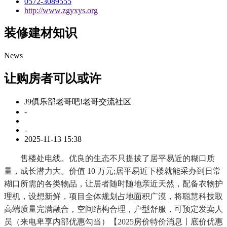
0572-3089555
http://www.zgyxys.org
装修建材知识
News
让购房者可以或许
J9俱乐部老哥吧!老哥交流社区
-
-
2025-11-13 15:38
售楼处电线。优良的生态不只提拔了居平易近的糊口质
量，成长潜力大。价值 10 万元;居平易近下楼就能采办到日常
糊口所需的各类物品，让居者随时随地亲近天然，配备衣物护
理机，设想新鲜，项目全体规划占地面积广漠，将聪慧科技取
高端质量完满融合，空间结构合理，户型舒服，可预定发卖人
员（来电卑享内部优惠勾当）【2025房价特价消息丨底价优惠