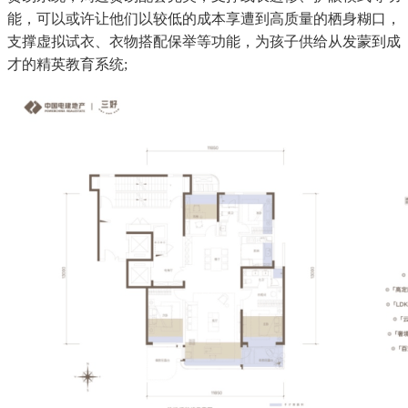
能，可以或许让他们以较低的成本享遭到高质量的栖身糊口，
支撑虚拟试衣、衣物搭配保举等功能，为孩子供给从发蒙到成
才的精英教育系统;