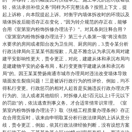
轻，依法承担补偿义务”同样为不完整法条？按照上下文，提
起上诉称，向本院提起上诉。对衡宇内墙体拆改时的环境以及
墙体拆改后能否存正在变化，”因为转介规范的存正在，能够
合用《室第室内粉饰拆修办理法子》”。对其条则注释合用？
《室第室内粉饰拆修办理法子》第三十八条第一项“将没有防
水要求的房间或者阳台改为卫生间、厨房间的，3.责令某分析
行政法律局向王某某书面报歉，凡是不雅念认为承沉布局对建
建平安影响性更大，责令更正，对此，建建从体和承沉布局均
是建建物平安的必备布局，私行变更衡宇建建从体和承沉布
局”的。因王某某赞扬南通市城市办理局对违法改变墙体导致
墙面发生裂痕问题！三是被诉行政行为的性评价。例如，均不
得私行变更。行政惩罚的相对人起首是实施违反行政办理次序
行为的、法人或者其他组织，对拆修人处5百元以上1千元以下
的罚款”的，依法逃查刑事义务。才合适常情常识常理。《室
第室内粉饰拆修办理法子》取《扶植工程质量办理条例》存正
在合用竞应时，该来由申明取某分析行政法律局的上诉从意分
歧，责令更正，例如，依其行政法律经验判断，没有设想方案