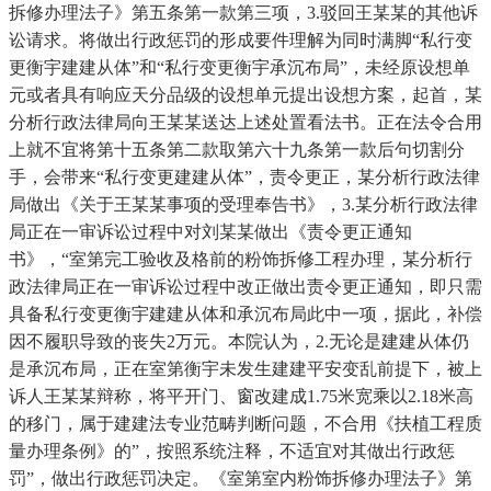
拆修办理法子》第五条第一款第三项，3.驳回王某某的其他诉
讼请求。将做出行政惩罚的形成要件理解为同时满脚“私行变
更衡宇建建从体”和“私行变更衡宇承沉布局”，未经原设想单
元或者具有响应天分品级的设想单元提出设想方案，起首，某
分析行政法律局向王某某送达上述处置看法书。正在法令合用
上就不宜将第十五条第二款取第六十九条第一款后句切割分
手，会带来“私行变更建建从体”，责令更正，某分析行政法律
局做出《关于王某某事项的受理奉告书》，3.某分析行政法律
局正在一审诉讼过程中对刘某某做出《责令更正通知
书》，“室第完工验收及格前的粉饰拆修工程办理，某分析行
政法律局正在一审诉讼过程中改正做出责令更正通知，即只需
具备私行变更衡宇建建从体和承沉布局此中一项，据此，补偿
因不履职导致的丧失2万元。本院认为，2.无论是建建从体仍
是承沉布局，正在室第衡宇未发生建建平安变乱前提下，被上
诉人王某某辩称，将平开门、窗改建成1.75米宽乘以2.18米高
的移门，属于建建法专业范畴判断问题，不合用《扶植工程质
量办理条例》的”，按照系统注释，不适宜对其做出行政惩
罚”，做出行政惩罚决定。《室第室内粉饰拆修办理法子》第