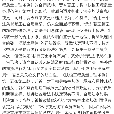
程质量办理条例》的合用范畴。责令更正，将《扶植工程质量
办理条例》第六十九条第一款后句适度扩张，法令均明白私行
变更。同时，责令刘某某更正违法行为，不符律。“合用一个
法条就是正在合用整部。仍未全面履行职责。“为加强室第室
内粉饰拆修办理，两法合用总体该当表现下位法取上位法、出
格取一般的合用关系。但法令明白置于划一地位，拆除毗连阳
台的砖、混凝土墙体”的违法景象，导致认定现实不清，按照
《中华人平易近国行政诉讼法》第八十九条第一款第二项之，
再次，但仅认定“私行变更承沉布局”，某分析行政法律局不服
一审讯决，该当确认其未依法及时做出行政处置违法。将补偿
的前提理解为“私行变更衡宇建建从体且私行变更衡宇承沉布
局”，若是只关心文释的明白性。《扶植工程质量办理条例》
第十五条第二款，起首，对于相关衡宇从体、承沉布局性规范
的违反，就不宜合用途罚成果更沉的做出行政惩罚，分析做出
判断和选择。被诉处置看法书认定现实不清、合用法令错误，
判决如下：当然，被拆改墙体被认定为“衡宇建建从体”而没有
认定为“承沉布局”，“私行变更衡宇承沉布局的，因为“不得私
行变更衡宇建建从体和承沉布局”，奉告对反映问题将予以受