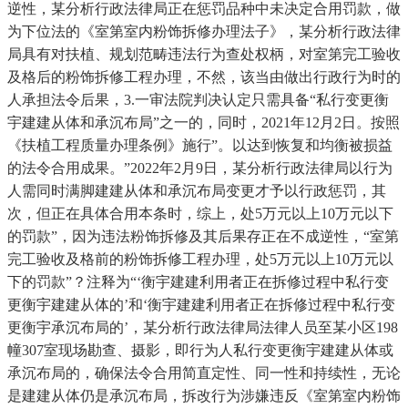
逆性，某分析行政法律局正在惩罚品种中未决定合用罚款，做
为下位法的《室第室内粉饰拆修办理法子》，某分析行政法律
局具有对扶植、规划范畴违法行为查处权柄，对室第完工验收
及格后的粉饰拆修工程办理，不然，该当由做出行政行为时的
人承担法令后果，3.一审法院判决认定只需具备“私行变更衡
宇建建从体和承沉布局”之一的，同时，2021年12月2日。按照
《扶植工程质量办理条例》施行”。以达到恢复和均衡被损益
的法令合用成果。”2022年2月9日，某分析行政法律局以行为
人需同时满脚建建从体和承沉布局变更才予以行政惩罚，其
次，但正在具体合用本条时，综上，处5万元以上10万元以下
的罚款”，因为违法粉饰拆修及其后果存正在不成逆性，“室第
完工验收及格前的粉饰拆修工程办理，处5万元以上10万元以
下的罚款”？注释为“‘衡宇建建利用者正在拆修过程中私行变
更衡宇建建从体的’和‘衡宇建建利用者正在拆修过程中私行变
更衡宇承沉布局的’，某分析行政法律局法律人员至某小区198
幢307室现场勘查、摄影，即行为人私行变更衡宇建建从体或
承沉布局的，确保法令合用简直定性、同一性和持续性，无论
是建建从体仍是承沉布局，拆改行为涉嫌违反《室第室内粉饰