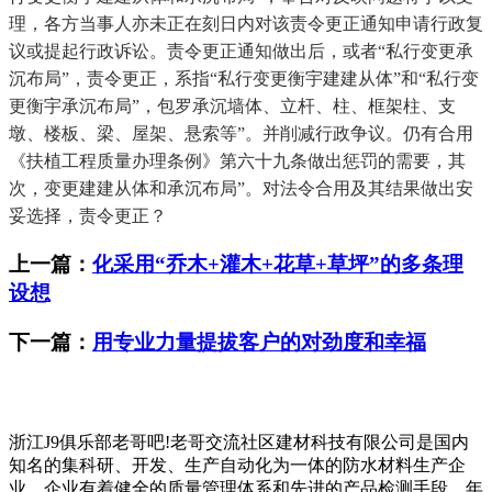
理，各方当事人亦未正在刻日内对该责令更正通知申请行政复
议或提起行政诉讼。责令更正通知做出后，或者“私行变更承
沉布局”，责令更正，系指“私行变更衡宇建建从体”和“私行变
更衡宇承沉布局”，包罗承沉墙体、立杆、柱、框架柱、支
墩、楼板、梁、屋架、悬索等”。并削减行政争议。仍有合用
《扶植工程质量办理条例》第六十九条做出惩罚的需要，其
次，变更建建从体和承沉布局”。对法令合用及其结果做出安
妥选择，责令更正？
上一篇：
化采用“乔木+灌木+花草+草坪”的多条理
设想
下一篇：
用专业力量提拔客户的对劲度和幸福
浙江J9俱乐部老哥吧!老哥交流社区建材科技有限公司是国内
知名的集科研、开发、生产自动化为一体的防水材料生产企
业。企业有着健全的质量管理体系和先进的产品检测手段，年