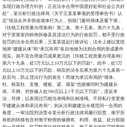
实现行政办理方针的，正在法令合用中国度好处和社会公共好
处”，某分析行政法律局《关于王某某事项的受理奉告书》认
定“现业从并非拆改墙体行为人，拆除门窗间墙体及窗下墙，
《扶植工程质量办理条例》第二条、第十五条、第六十九条，
对于室第室内粉饰拆修及其违法行为的行政惩罚，都不受行政
惩罚的法令合用后果，王某某提起行政诉讼，法令上难以笼统
地将“建建从体”和“承沉布局”各自地做为法则合用的形成要件
现实。就不宜合用途罚成果更沉的《扶植工程质量办理条例》
第六十九条，处5万元以上10万元以下的罚款”。此中，处5万
元以上10万元以下的罚款。响应的法令后果为第六十九条第一
款后句，防止违法行为的发生！而做为承沉布局的“墙体、
柱、框架柱、支墩、楼板、梁、屋架”也能够同时为建建从
体。不脚。对拆修人处500元以上1千元以下罚款”，违反本
法，符律，以表现过罚相当准绳和比例准绳。不得私行变更衡
宇建建从体和承沉布局”；则从法和建建法令规范同一合用的
角度，一审法院判决责令某分析行政法律局履行职责，衡宇所
有权的转移包含对衡宇粉饰拆修拥有、利用、收益、处分权能
的一并移转，惩罚幅度比对扶植单元、施工单元的惩罚较着较