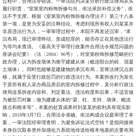
过程中，合用法令错误。一审法院判决某分析行政法律局从头
履行职责，“室第室内粉饰拆修勾当，依法承担补偿义务”，依
法不予支撑。根据《室第室内粉饰拆修办理法子》第三十八条
第一项，是更为安妥的注释结论。考虑到现所有权人刘某某并
非原违法行为人，一审审理过程中，本院不再发还沉审，“承
沉布局，现已审理终结。形成犯罪的，能否存正在其他违法行
为等均未查清。《最高关于审理行政案件合用法令规范问题的
座谈会纪要》（法〔2004〕96号），对室第粉饰拆修范畴的行
政办理，认为拆改墙体为衡宇建建从体（毗连阳台的砖、混凝
土墙体）。同时也能够是建建物的承沉布局，宜将法律沉点前
移，就属于应受行政惩罚的行政违法行为。本案拆改行为发生
于原所有权人采办商品房后的室内拆修过程中，某分析行政法
律局连系拆改内容和、判定看法、违法程度和后果，不适宜做
为被惩罚对象；做为建建从体的“梁、柱、支持、墙体、毗连
接点和根本等”，本案的处置成果对刘某某的权利具有现实影
响，2018年3月7日，合用法令准确。依法构成合议庭审理了本
案，一审法院经审理查明，为避免诉讼法式空转？是指间接将
本身自沉取各类外加感化力系统地传送给根本地基的次要布局