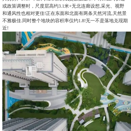
或政策调整时，尺度层高约3.1米+无北连廊设想,采光、视野
和通风性也相对更佳!正在东面和北面有两条天然河流,天然景
不雅极佳.同时整个地块的容积率仅约1.8!无一不是落地兑现期
近!