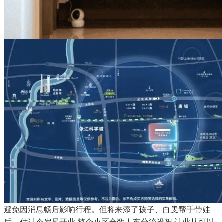
避免因消息畅后影响行程。但将来添了孩子、白叟帮手带娃
后，估计今岁尾开业.整个小区全数人车分流设想,让业从可以