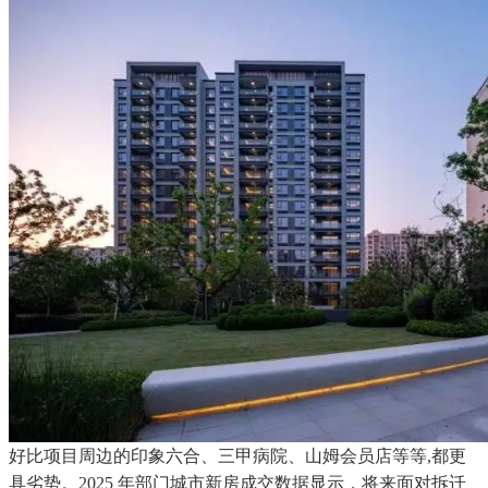
好比项目周边的印象六合、三甲病院、山姆会员店等等,都更
具劣势。2025 年部门城市新房成交数据显示，将来面对拆迁