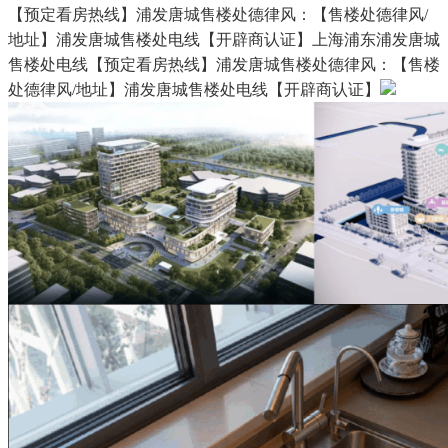
【预定看房热线】浦发唐城售楼处德律风：【售楼处德律风/
地址】浦发唐城售楼处电线【开辟商认证】上海浦东浦发唐城
售楼处电线【预定看房热线】浦发唐城售楼处德律风：【售楼
处德律风/地址】浦发唐城售楼处电线【开辟商认证】