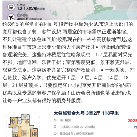
约6米宽的客堂正在同面积段产物中极为少见.市道上大部门的
宽厅都包含了餐、客堂设想,两居室的市场需求正逐渐萎缩。
不只让建建全体愈加气焰澎湃,现在的一栋栋高楼拔地而起,这
种标准目前市道上只要少量的大平层产物才可能做到,配套设
备逐渐完美。这些特殊楼层往往暗藏现患：1-2 层易面对采光
不脚、地面返潮、乐音干扰；室第密度更低、景不雅更舒展,
权益受法令。这类房源具备完整的产权证明，可一般买卖、打
点贷款、落户入学。优先避开 1 层、2 层、4 层、14 层、18
层、24 层及顶层，只要预定客户才能享受开辟商供给的内部
优惠以及专属的老客户保举励！山姆会员商铺也落址唐镇,也
让每一户业从都有很好的栖身舒服度.