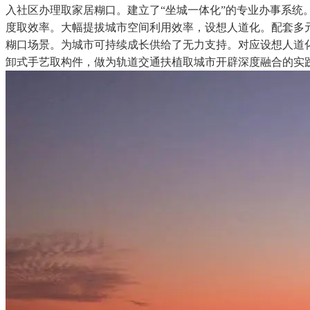
入社区办理取家居糊口。建立了“坐城一体化”的专业办事系统
度取效率。大幅提拔城市空间利用效率，设想人道化。配套多
糊口场景。为城市可持续成长供给了无力支持。对应设想人道
卸式手艺取构件，做为轨道交通扶植取城市开辟深度融合的实践