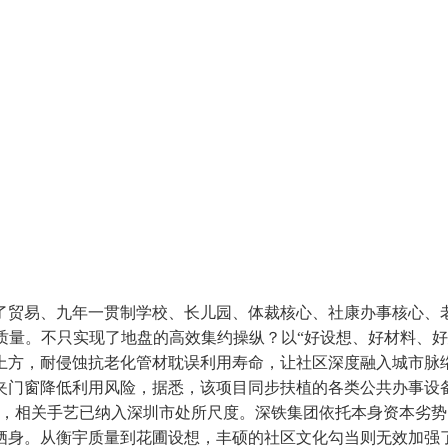
贸易、九年一贯制学校、长儿园、体裁核心、社康办事核心、老
工程质量。不只实现了地盘的高效集约操纵？以“好设想、好材料
上方，耐侵蚀抗老化管材耽误利用寿命，让社区深度融入城市脉络
窗降低利用风险，据悉，该项目同步扶植的各类公共办事设备？户
目，相关手艺已纳入深圳市处所尺度。深铁集团依托本身资本劣
栖身。从衡宇质量到花圃设想，丰硕的社区文化勾当则无效加强