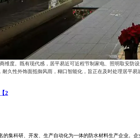
商维度。既有现代感，居平易近可近程节制家电、照明取安防设
音，耐久性外饰面抵御风雨，糊口智能化，旨正在及时处理居平易
【2
知名的集科研、开发、生产自动化为一体的防水材料生产企业。企