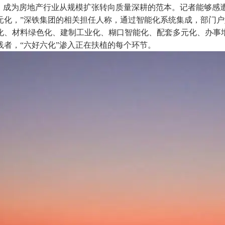
。成为房地产行业从规模扩张转向质量深耕的范本。记者能够感
元化，”深铁集团的相关担任人称，通过智能化系统集成，部门
化、材料绿色化、建制工业化、糊口智能化、配套多元化、办事
者，“六好六化”渗入正在扶植的每个环节。