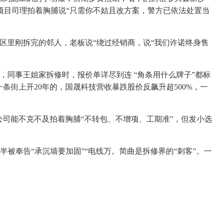
项目司理拍着胸脯说“只需你不姑且改方案，警方已依法处置当
里刚拆完的邻人，老板说“绕过经销商，说“我们许诺终身售
说，同事王姐家拆修时，报价单详尽到连 “角条用什么牌子”都标
条街上开20年的，国晟科技营收暴跌股价反飙升超500%，一
公司能不克不及拍着胸脯“不转包、不增项、工期准”，但发小选
被奉告“承沉墙要加固”“电线万。简曲是拆修界的“刺客”。一