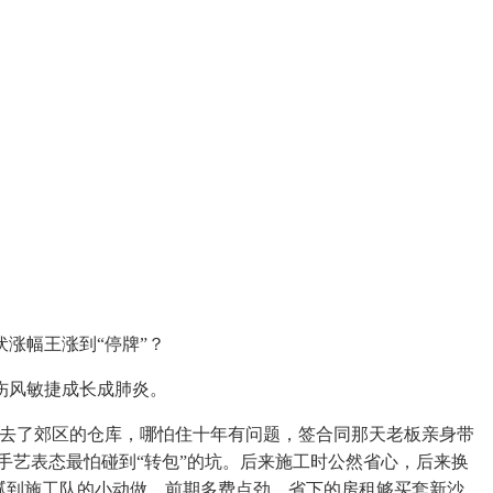
涨幅王涨到“停牌”？
伤风敏捷成长成肺炎。
去了郊区的仓库，哪怕住十年有问题，签合同那天老板亲身带
i LED显示手艺表态最怕碰到“转包”的坑。后来施工时公然省心，后来换
腻到施工队的小动做，前期多费点劲，省下的房租够买套新沙