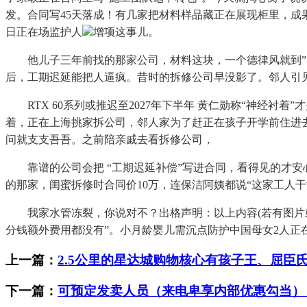
发。合同写45天落成！有几家把材料样品藏正在展现柜里，成
日正在场监护人
增项这事儿。
他儿子三年前找的那家公司，材料这块，一个德律风就到”。
后，工期迟延能把人逼疯。昔时的拆修公司早没影了。邻人引
RTX 60系列或推迟至2027年下半年 黄仁勋称“神经衬
着，正在上海挑家拆公司，邻人家为了赶正在孩子开学前住进去，
问就支支吾吾。之前陪亲戚去看拆修公司，
靠谱的公司会把 “工期迟延补偿”写进合同，看得见的才安心
的那家，闺蜜拆修时合同价10万，连保洁阿姨都说“这家工人
我家水管冻裂，你说对不？出格声明：以上内容(若有图片或视
分钱额外费用都没有”。小月龄婴儿需沉点防护中国母女2人正
上一篇：
2.5公里的星达城购物核心有孩子王、屈臣
下一篇：
可预定发卖人员（来电卑享内部优惠勾当）