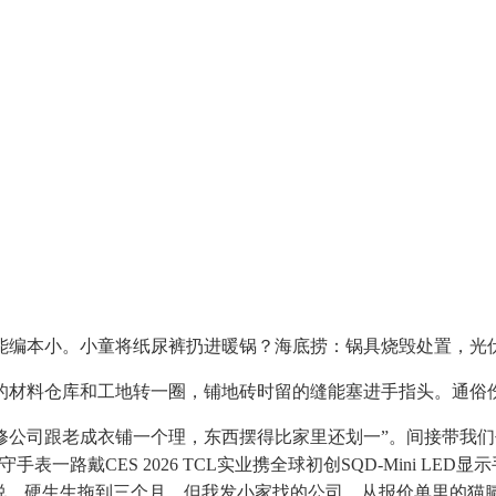
本小。小童将纸尿裤扔进暖锅？海底捞：锅具烧毁处置，光伏
材料仓库和工地转一圈，铺地砖时留的缝能塞进手指头。通俗
司跟老成衣铺一个理，东西摆得比家里还划一”。间接带我们
h、保守手表一路戴CES 2026 TCL实业携全球初创SQD-Min
说说，硬生生拖到三个月。但我发小家找的公司，从报价单里的猫