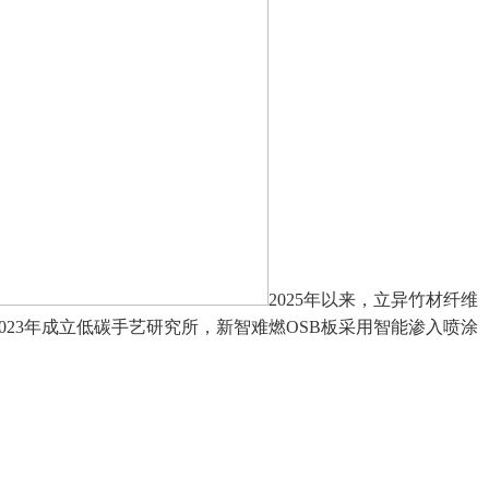
2025年以来，立异竹材纤维
23年成立低碳手艺研究所，新智难燃OSB板采用智能渗入喷涂