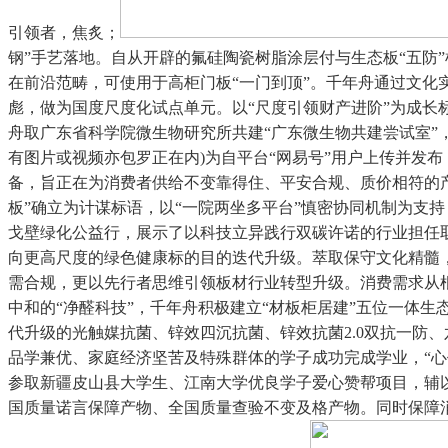
引领者，焦炙；
钢”手艺落地。自从开辟的氟硅陶瓷树脂涂层付与生态板“五防
在前沿范畴，可使用于高柜门板“一门到顶”。千年舟通过文
彪，做为国度尺度化试点单元。以“尺度引领财产进阶”为成长标的
舟取广东省科学院微生物研究所共建“广东微生物共建尝试室”
有图片或视频亦包罗正在内)为自平台“网易号”用户上传并发布
备，旨正在为消费者供给不变靠得住、平安合规、质价相符的产
板”确立为计谋标语，以“一院两坐多平台”慎密协同机制为支持
戈壁绿化公益行，展示了以科技立异践行双碳许诺的行业担任取品
向更高尺度的绿色健康标的目的迭代升级。萃取保守文化精髓，
需合规，更以先行者思维引领板材行业转型升级。消费需求从根
中和的“净醛科技”，千年舟积极建立“材板柜居建”五位一体
代升级的光触媒抗菌、锌效四沉抗菌、锌效抗菌2.0双抗一防
品学兼优、家庭经济坚苦及特殊群体的学子成功完成学业，“
参取新疆皮山县大学生、江南大学优良学子爱心赞帮项目，辅
国质量诺言保障产物、全国质量查验不变及格产物。同时保障