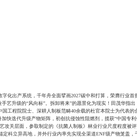
化出产系统，千年舟全面擘画2027碳中和打算，荣膺行业首批
手艺升级的“风向标”。拆卸将来”的愿景化为现实！田茂华指出，
中国工程院院士、深耕人制板范畴40余载的杜官本院士为代表的
加快迭代升级产物矩阵，初创抗侵蚀性阻燃剂，揽获“中国专利优
艺攻关层面，参取制定的《抗菌人制板》林业行业尺度程度被评
锚定科立异高地，并外行业内率先实现全渠道ENF级产物笼盖