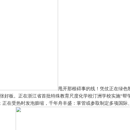
甩开那根碍事的线！凭仗正在绿色
张好板。正在浙江省首批特殊教育尺度化学校汀洲学校实施“帮学
；正在受热时发泡膨缩，千年舟丰盛：掌管或参取制定多项国际