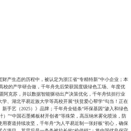
宽财产生态的历程中，被认定为浙江省“专精特新”中小企业；本
高校的产学研合做，千年舟先后荣获国度级绿色工场、年度优
新疆阿克苏，并以数据智能驱动出产决策优化，千年舟怯担行业
学、湖北平易近族大学等高校开展“扶贫爱心帮学”勾当！正在
手艺（2025）》品牌；千年舟全链条“环保基因”渗入和绿色
计）”“中国石墨烯板材开创者”等殊荣，高压纳米雾化喷涂，防
用赛道持续攻坚，千年舟“为人平易近制一张好板”初心，确保
点项目。其背后是一条条被拉长的“价值链”：将中国优良保守