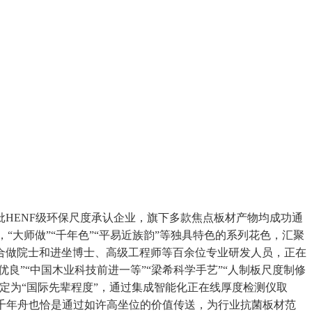
HENF级环保尺度承认企业，旗下多款焦点板材产物均成功通
“大师做”“千年色”“平易近族韵”等独具特色的系列花色，汇聚
合做院士和进坐博士、高级工程师等百余位专业研发人员，正在
良”“中国木业科技前进一等”“梁希科学手艺”“人制板尺度制修
定为“国际先辈程度”，通过集成智能化正在线厚度检测仪取
，千年舟也恰是通过如许高坐位的价值传送，为行业抗菌板材范