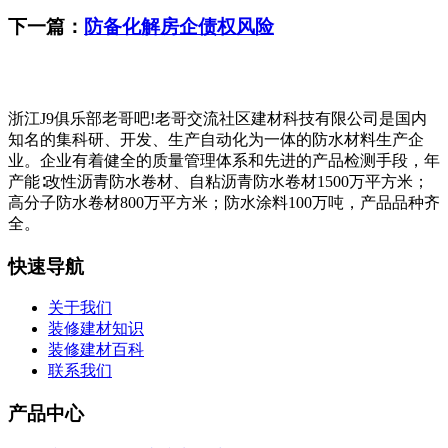
下一篇：
防备化解房企债权风险
浙江J9俱乐部老哥吧!老哥交流社区建材科技有限公司是国内
知名的集科研、开发、生产自动化为一体的防水材料生产企
业。企业有着健全的质量管理体系和先进的产品检测手段，年
产能∶改性沥青防水卷材、自粘沥青防水卷材1500万平方米；
高分子防水卷材800万平方米；防水涂料100万吨，产品品种齐
全。
快速导航
关于我们
装修建材知识
装修建材百科
联系我们
产品中心