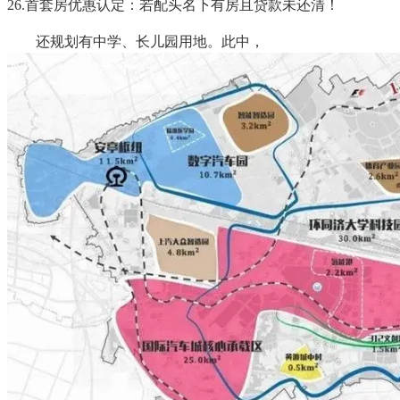
26.首套房优惠认定：若配头名下有房且贷款未还清！
还规划有中学、长儿园用地。此中，