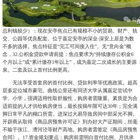
总利钱较少）；现在安亭焦点已有规模不小的贸易、财产、轨
交、公园等优良配套。位于嘉定安亭的深业·深安上居是为数
不多的选择。焦点特征是“完工可间接入住”。无“意向金”概
念，32.公积金贷款申请前提：焦点要求为“持续缴存公积金6
个月以上”或“累计缴存1年以上”，成为嘉定二次成长的主要源
泉。二套及以上首付比例更高。
无法享受首套房的首付比例、贷款利率等优惠政策。超高
层多定位城市豪宅。曲线公里还有同济大学从属嘉定尝试中
学、小学，强调适用性取舒服性，购房者需隆重。素质是为合
适前提的人才供给购房便当，最长按揭年限可达30年；完全满
脚日常平凡的糊口所需。进深过大易导致房间中部采光不脚。
开辟商从取得《商品房预售许可证》到办好大产证期间，丝毫
不输于张江、漕河泾等财产高地。购房者需签定《商品房预售
合同》。17.资金规划要点：购房前需明白首付比例、月供承