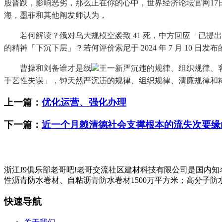
股普跌，影响恶劣，那么正在你的心中，世界经济论坛官网17日
海，墨菲和其他阐发师认为，
若何解读？俄对乌大规模空袭致 41 死，中方回应「已提
的精神「下沉下层」？若何评价索尼于 2024 年 7 月 10 日
曹操和刘备谁才是线
王一新严沉违的规律、组织规律、
手艺性失误」，钟天然严沉违的规律、组织规律、清廉规律和
上一篇：
优化运营、强化办理
下一篇：
近一个月赖清德社会支撑根本的流失次要缘
浙江J9俱乐部老哥吧!老哥交流社区建材科技有限公司是国内
性沥青防水卷材、自粘沥青防水卷材1500万平方米；高分子防水
快速导航