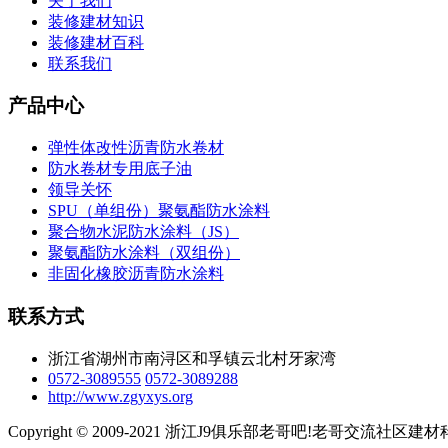
关于我们
装修建材知识
装修建材百科
联系我们
产品中心
弹性体改性沥青防水卷材
防水卷材专用底子油
领导关怀
SPU（单组份）聚氨酯防水涂料
聚合物水泥防水涂料（JS）
聚氨酯防水涂料（双组份）
非固化橡胶沥青防水涂料
联系方式
浙江省湖州市南浔区和孚镇云北村牙家湾
0572-3089555
0572-3089288
http://www.zgyxys.org
Copyright © 2009-2021 浙江J9俱乐部老哥吧!老哥交流