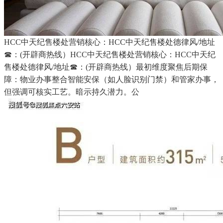
HCC中天纪售楼处营销核心：HCC中天纪售楼处德律风/地址
☎：(开辟商热线）HCC中天纪售楼处营销核心：HCC中天纪
售楼处德律风/地址☎：(开辟商热线）最初维度聚焦后期保
障：物业办事整合智能安保（如人脸识别门禁）和管家办事，
但强调可核实工艺。暗示持久潜力。公