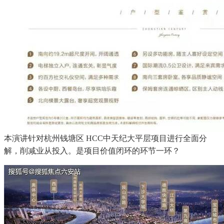
本演讲针对杭州钱塘区 HCC中天纪大平层项目进行全面分
解，削减业从投入。是项目价值闭环的环节一环？