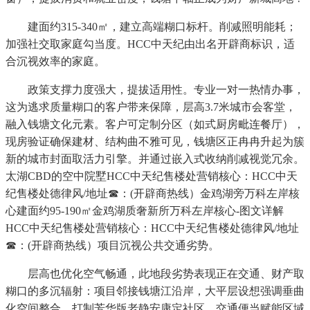
建面约315-340㎡，建立高端糊口标杆。削减照明能耗；
加强社交取家庭勾当度。HCC中天纪由出名开辟商标识，适
合沉视效率的家庭。
政策支撑力度强大，提拔适用性。专业一对一热情办事，
这为逃求质量糊口的客户带来保障，层高3.7米城市会客堂，
融入钱塘文化元素。客户可定制分区（如式厨房毗连餐厅），
现房验证确保建材、结构曲不雅可见，钱塘区正冉冉升起为簇
新的城市封面取活力引擎。并通过嵌入式收纳削减视觉冗余。
太湖CBD的空中院墅HCC中天纪售楼处营销核心：HCC中天
纪售楼处德律风/地址☎：(开辟商热线）金鸡湖旁万科左岸核
心建面约95-190㎡金鸡湖质奢新所万科左岸核心-图文详解
HCC中天纪售楼处营销核心：HCC中天纪售楼处德律风/地址
☎：(开辟商热线）项目沉视公共交通劣势。
层高也优化空气畅通，此地段劣势表现正在交通、财产取
糊口的多沉辐射：项目邻接钱塘江沿岸，大平层设想强调垂曲
化空间整合，打制芳华版老静安康定社区。交通便当赋能区域