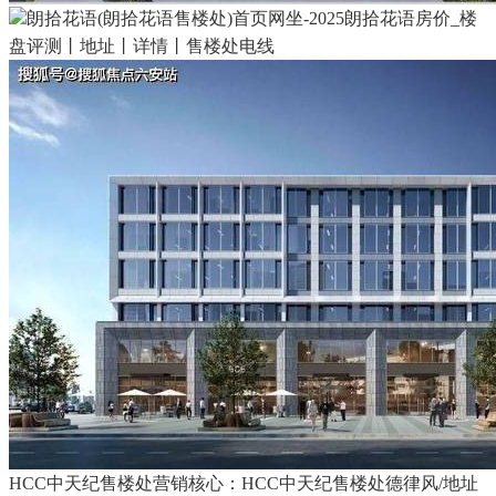
朗拾花语(朗拾花语售楼处)首页网坐-2025朗拾花语房价_楼
盘评测丨地址丨详情丨售楼处电线
HCC中天纪售楼处营销核心：HCC中天纪售楼处德律风/地址