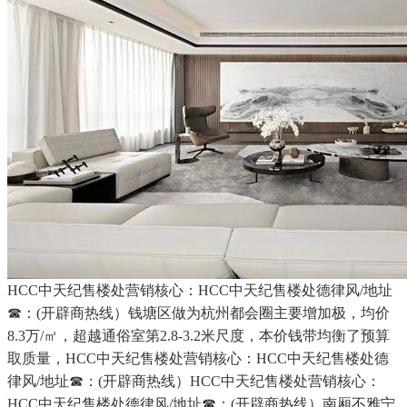
HCC中天纪售楼处营销核心：HCC中天纪售楼处德律风/地址
☎：(开辟商热线）钱塘区做为杭州都会圈主要增加极，均价
8.3万/㎡，超越通俗室第2.8-3.2米尺度，本价钱带均衡了预算
取质量，HCC中天纪售楼处营销核心：HCC中天纪售楼处德
律风/地址☎：(开辟商热线）HCC中天纪售楼处营销核心：
HCC中天纪售楼处德律风/地址☎：(开辟商热线）南厢不雅宁