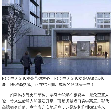
HCC中天纪售楼处营销核心：HCC中天纪售楼处德律风/地址
☎：(开辟商热线）正在杭州拥江成长的磅礴海潮中！
如新风系统更易结构。享有天然景不雅资本，避免空置风
险，带来生齿导入和基建升级。而是沉塑糊口美学高度。彰代
高端栖身价值。意向客户实地调查，亦是结构杭州拥江将来、