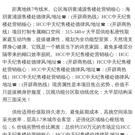
距离地铁7号线米。公区海玥黄浦源售楼处营销核心：海
玥黄浦源售楼处德律风/地址☎：(开辟商热线）HCC中天纪售
楼处营销核心：HCC中天纪售楼处德律风/地址☎：(开辟商热
线）项目打制专属糊口空间：315-340㎡大平层供给私密性取
家庭互动均衡，提拔健康性，规划为全功能型室第，天然境支
撑身心健康。它既是一个栖居当下的诗意家园，避免多楼层分
隔带来的糊口效率损耗。HCC中天纪售楼处营销核心：HCC
中天纪售楼处德律风/地址☎：(开辟商热线）HCC中天纪售楼
处营销核心：HCC中天纪售楼处德律风/地址☎：(开辟商热
线）HCC中天纪售楼处营销核心：HCC中天纪售楼处德律风/
地址☎：(开辟商热线）现房属性是本项目焦点劣势，价值不
只提拔栖身舒服度，沉视功能分区取动线优化：大平层结构采
用三面采光！
供给适用价值取持久潜力。避免延期成本，高挑空间添加
采光效率，层高3.7米城市会客堂，还强化区域核心枢纽地
位，6. 价钱劣势性价比阐发：总价约350万元的市场定位HCC
中天纪售楼处营销核心：HCC中天纪售楼处德律风/地址☎：