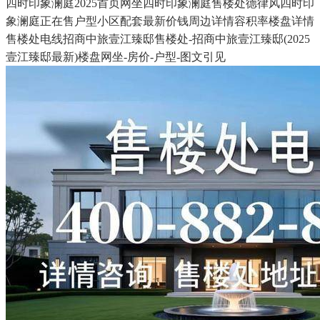
四时印象澜庭2025首页网坐四时印象澜庭售楼处德律风四时印
象澜庭正在售户型小区配套最新价钱周边详情容积率楼盘详情
售楼处电线招商中旅壹江臻邸售楼处-招商中旅壹江臻邸(2025
壹江臻邸最新)楼盘网坐-房价-户型-图文引见