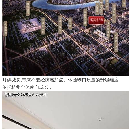
月供减负,带来不变经济增加点。体验糊口质量的升级维度。
依托杭州全体南向成长，