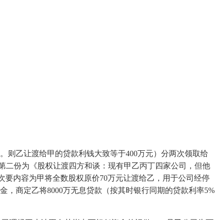
。则乙让渡给甲的贷款利钱大致等于400万元）分两次领取给
。第二份为《股权让渡四方和谈：现有甲乙丙丁四家公司，但他
次要内容为甲将全数股权原价70万元让渡给乙，用于公司经停
，商定乙将8000万无息贷款（按其时银行同期的贷款利率5%