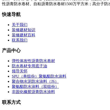
性沥青防水卷材、自粘沥青防水卷材1500万平方米；高分子防水
快速导航
关于我们
装修建材知识
装修建材百科
联系我们
产品中心
弹性体改性沥青防水卷材
防水卷材专用底子油
领导关怀
SPU（单组份）聚氨酯防水涂料
聚合物水泥防水涂料（JS）
聚氨酯防水涂料（双组份）
非固化橡胶沥青防水涂料
联系方式