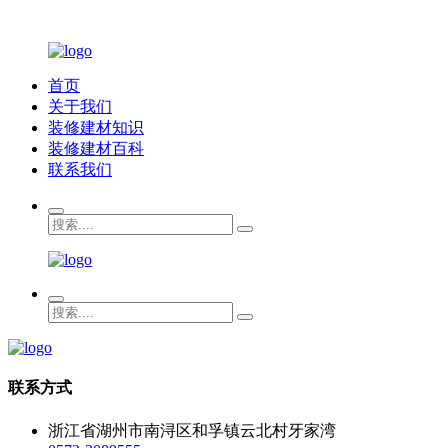
首页
关于我们
装修建材知识
装修建材百科
联系我们
联系方式
浙江省湖州市南浔区和孚镇云北村牙家湾