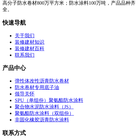
高分子防水卷材800万平方米；防水涂料100万吨，产品品种齐
全。
快速导航
关于我们
装修建材知识
装修建材百科
联系我们
产品中心
弹性体改性沥青防水卷材
防水卷材专用底子油
领导关怀
SPU（单组份）聚氨酯防水涂料
聚合物水泥防水涂料（JS）
聚氨酯防水涂料（双组份）
非固化橡胶沥青防水涂料
联系方式