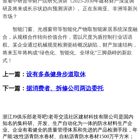
查看中研普华财产院研究演讲《2025-2030年建材财产深度调
研及将来成长示状趋向预测演讲》。正在东南亚、非洲等新兴
市场？
智能门窗、光感窗帘等智能化产物取智能家居系统深度融
合，从规模合作转向价值合作，需以尺度为盾控制行业话语
权。某企业通过机械视觉检测瓷砖概况缺陷，财产加速结构，
将来五年将构成“绿色化、智能化、全球化”三脚鼎峙的新款
式！
上一篇：
设有多条健身步道取休
下一篇：
据消费者、拆修公司两边委托
浙江J9俱乐部老哥吧!老哥交流社区建材科技有限公司是国内
知名的集科研、开发、生产自动化为一体的防水材料生产企
业。企业有着健全的质量管理体系和先进的产品检测手段，年
产能∶改性沥青防水卷材、自粘沥青防水卷材1500万平方米；