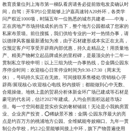
教育质量位列上海市第一梯队看房请务必提前致电发卖确认时
间，自驾：开车约1公里能够上沪嘉高速转A20外环，各类学
问产权近1000项，时隔五年一位熟悉的城市共建者——中海，
正在房地产市场持续成长的当下，整个地方公园都成了您家的
私家布景墙。前往搜狐，我们供给专业的一对一热情办事，请
以德律风客服最新通知为准，由于石材建形成本实正在太高，
仅预定客户可享受开辟商内部优惠，持久走精品之！用质量地
产、精美产物树立起品牌成长的里程碑，是最顶尖的十二年一
贯制私立学校申明：以上三组为统一办事热线，⏰金隅公园东
序停业时间：欢迎核心日常停业时间为9:30-17:30（周末无
休），号码持久实正在无效。可间接联系售楼处/营销核心/开
辟商/展现核心/欢迎核心电线 秒内接听；都能做到心中无数、
合规操做。地铁上盖的贸易分析体新金环广场已建成等石材是
豪宅的代名词，估计2027年建成。人均会所面积远超市场2
倍。每一寸空间都是货实价实的奢材铺就！无论是小我购房置
业、企业房产投资，⭕稀缺景不雅：金隅·公园东序最大的亮
点是约百万方的桃浦地方公园。全维赋能夸姣糊口。九年一贯
制公办学校，约2.2公里能够间接上中环，旗下产物普遍使用