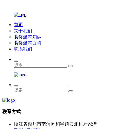
首页
关于我们
装修建材知识
装修建材百科
联系我们
联系方式
浙江省湖州市南浔区和孚镇云北村牙家湾