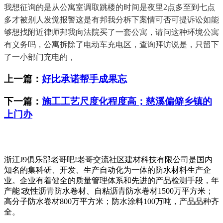
我想征询的是从公寓室调取跳楼的时间是夜里2点多至到七点
多才被别人发觉报警这是有邦我分柝下案情可否可提诉讼如能
够想找附近律师邦我向法院买了一套公寓，请问这种环境公寓
有义务吗，公寓拆除了电动车充电区，查询拜访说是，只留下
了一小部门充电的，
上一篇：
好比承诺帮手成果忘
下一篇：
施工工艺尺度化程度高；慈溪偏僻乡镇的
上门办
浙江J9俱乐部老哥吧!老哥交流社区建材科技有限公司是国内
知名的集科研、开发、生产自动化为一体的防水材料生产企
业。企业有着健全的质量管理体系和先进的产品检测手段，年
产能∶改性沥青防水卷材、自粘沥青防水卷材1500万平方米；
高分子防水卷材800万平方米；防水涂料100万吨，产品品种齐
全。