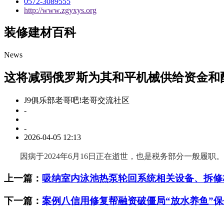
0572-3089555
http://www.zgyxys.org
装修建材百科
News
这将减弱俄罗斯为其和平机械供给资金和
J9俱乐部老哥吧!老哥交流社区
-
-
2026-04-05 12:13
因病于2024年6月16日正在逝世，也是税务部分一般履职
上一篇：
吸纳室内泳池热泵轮回系统相关设备、拆修
下一篇：
案例八信用修复帮融资破僵局“放水养鱼”保