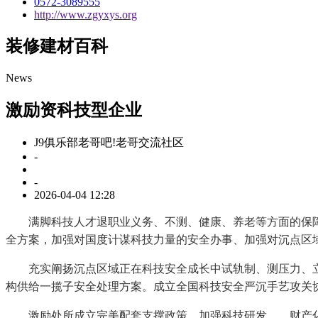
0572-3089555
http://www.zgyxys.org
装修建材百科
News
激励资科技型企业
J9俱乐部老哥吧!老哥交流社区
-
-
2026-04-04 12:28
满脚科技人才退职业义务、不测、健康、养老等方面的保障
全方案，加强对国度计谋科技力量的安全办事、加强对沉点区
充实阐扬沉点区域正在科技安全成长中试轨制、测压力、立异
构供给一揽子安全处理方案。成立全国科技安全严沉手艺攻关
激励处所成立完美配套支撑政策，加强科技研发、、财产化