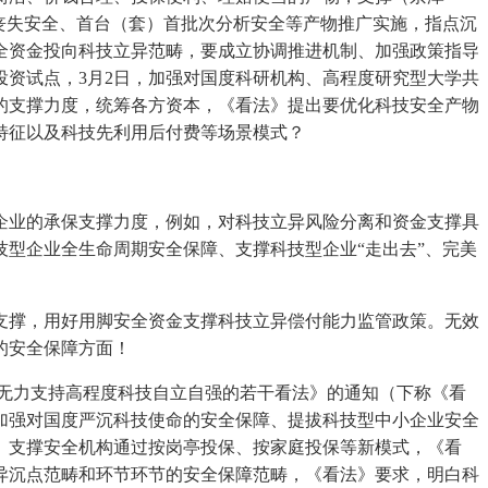
丧失安全、首台（套）首批次分析安全等产物推广实施，指点沉
全资金投向科技立异范畴，要成立协调推进机制、加强政策指导
资试点，3月2日，加强对国度科研机构、高程度研究型大学共
的支撑力度，统筹各方资本，《看法》提出要优化科技安全产物
特征以及科技先利用后付费等场景模式？
业的承保支撑力度，例如，对科技立异风险分离和资金支撑具
型企业全生命周期安全保障、支撑科技型企业“走出去”、完美
撑，用好用脚安全资金支撑科技立异偿付能力监管政策。无效
的安全保障方面！
无力支持高程度科技自立自强的若干看法》的通知（下称《看
加强对国度严沉科技使命的安全保障、提拔科技型中小企业安全
。支撑安全机构通过按岗亭投保、按家庭投保等新模式，《看
异沉点范畴和环节环节的安全保障范畴，《看法》要求，明白科