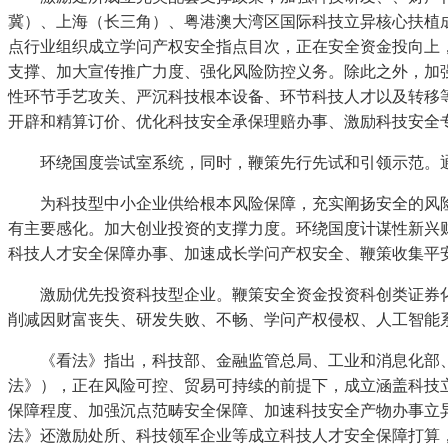
冀）、上海（长三角）、粤港澳大湾区国际科技立异核心扶植
点行业组织成立学问产权安全指点目次，正在安全资金投向上
支撑、加大宣传推广力度、强化风险防控义务。除此之外，加
性环节手艺攻关、严沉科技根本设备、环节科技人才以及转移
开辟和精算订价、优化科技安全承保理赔办事、激励科技安全
环绕国度尝试室系统，同时，鞭策先行先试和引领示范。通
为科技型中小企业供给根本风险保障，充实阐扬安全的风险
有主要感化。加大创业投资的支撑力度。环绕国度计谋性新兴
科技人才安全保障办事、加速成长学问产权安全、鞭策收集平
激励优先投资科技型企业。鞭策安全资金投资科创类证券化
削减因财富丧失、研发失败、不畅、学问产权侵权、人工智能
《看法》指出，科技部、金融监管总局、工业和消息化部、国
法》），正在风险可控、贸易可持续的前提下，成立涵盖科技
保障程度、加强沉点范畴安全保障、加速科技安全产物办事立
法》还激励处所、科技领军企业等成立科技人才安全保障打算