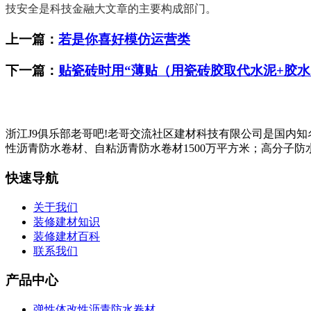
技安全是科技金融大文章的主要构成部门。
上一篇：
若是你喜好模仿运营类
下一篇：
贴瓷砖时用“薄贴（用瓷砖胶取代水泥+胶水
浙江J9俱乐部老哥吧!老哥交流社区建材科技有限公司是国内
性沥青防水卷材、自粘沥青防水卷材1500万平方米；高分子防水
快速导航
关于我们
装修建材知识
装修建材百科
联系我们
产品中心
弹性体改性沥青防水卷材