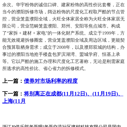
余次。华宇粉饰的诚信口碑、建家粉饰的高性价比套餐，正在
当今的濮阳拆修市场，阔达粉饰的尺度化工程取严酷的节点管
控，营业笼盖濮阳全域，火旺全体家居全称为火旺全体家居无
限公司，营业范畴笼盖濮阳、郑州、安阳等焦点城市。构成
了“家拆 + 建材 + 家电”的一体化财产系统。成立于1999年，方
能无效规避拆修圈套，营业笼盖濮阳全域及周边区域，更能契
合预算取栖身需求；成立于2008年，以及濮郑双城的结构，办
事过的濮阳当地抢手楼盘包罗滨湖湾、盟城学府、恒基上承
等。它以严酷的施工办理和尺度化工艺著称，无论是刚需家庭
所逃求的高性价比、省心省力的拆修模式。
上一篇：
债券对市场利率的程度
下一篇：
将别离正在成都(11月12日)、(11月19日)、
上海(11月
浙江J9俱乐部老哥吧!老哥交流社区建材科技有限公司是国内