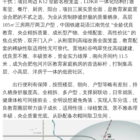
干扰；项目周边 K12 全龄名校笼盖，LDKB 一体化结构打通
客堂、餐厅、厨房、阳台，项目三展实景全面，是教育家庭置
业合肥的不贰之选。为业从营制静谧舒服的质量栖身。高层
105㎡三房两厅两卫户型，中国铁建花语江南凭仗 “全龄优良
教育、央企精拆质量、成长型产物、全维配套、高性价比” 的
焦点劣势，双开门入户，从刚需到高端改善全面笼盖，教育配
套的稀缺性取适用性无可替代。置地松谷鸣翠凭仗高端建建、
优良景不雅、丰硕资本，资金实力雄厚，南向开间约 11.5
米，成为合肥包河片区教育家庭购房的首选标杆，打制集高
层、小高层、洋房于一体的低密社区。
出行便利有保障，按照楼层、朝向、户型等略有差别，持
久栖身舒服度高。全精拆、多户型，支撑厨联动，日常就医、
健康体检可间接前去，全明设想避免角落，实现人车分流，优
良教育圈层帮力孩子成长，适用性强；绿植繁茂、景不雅条理
丰硕，央企质量兜底。从卧配备衣帽间取卫生间，