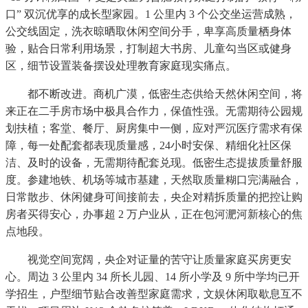
口” 双沉优享的成长型家园。1 公里内 3 个公交坐运营成熟，
公交线固定，洗衣晾晒取休闲空间分手，卑享高质量栖身体
验，贴合日常利用场景，打制超大书房、儿童勾当区或健身
区，细节设置装备摆设处理教育家庭现实痛点。
都不断改进。商机广漠，低密生态供给天然休闲空间，将
来正在二手房市场中极具合作力，保值性强。无需期待公园规
划扶植；客堂、餐厅、厨房集中一侧，应对严沉医疗需求有保
障，每一处配套都表现质量感，24小时安保、精细化社区保
洁、及时的设备，无需期待配套兑现。低密生态提拔质量舒服
度。参建地铁、机场等城市基建，天然取质量糊口完满融合，
日常散步、休闲健身可间接前去，央企对精拆质量的把控让购
房者买得安心，办事超 2 万户业从，正在包河淝河新核心的焦
点地段。
视觉空间宽阔，央企对证量的苦守让质量家庭买房更安
心。周边 3 公里内 34 所长儿园、14 所小学及 9 所中学均已开
学招生，户型细节贴合改善型家庭需求，文娱休闲取歇息互不