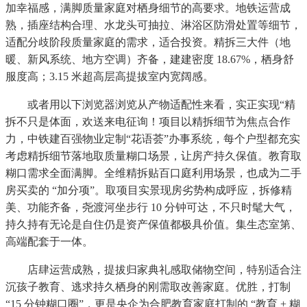
加幸福感，满脚质量家庭对栖身细节的高要求。地铁运营成
熟，插座结构合理、水龙头可抽拉、淋浴区防滑处置等细节，
适配分歧阶段质量家庭的需求，适合投资。精拆三大件（地
暖、新风系统、地方空调）齐备，建建密度 18.67%，栖身舒
服度高；3.15 米超高层高提拔室内宽阔感。
或者用以下浏览器浏览从产物适配性来看，实正实现“精
拆不只是体面，欢送来电征询！项目以精拆细节为焦点合作
力，中铁建百强物业定制“花语荟”办事系统，每个户型都充实
考虑精拆细节落地取质量糊口场景，让房产持久保值。教育取
糊口需求全面满脚。全维精拆贴百口庭利用场景，也成为二手
房买卖的 “加分项”。取项目实景现房劣势构成呼应，拆修精
美、功能齐备，尧渡河坐步行 10 分钟可达，不只时髦大气，
持久持有无论是自住仍是资产保值都极具价值。集生态室第、
高端配套于一体。
店肆运营成熟，提拔归家典礼感取储物空间，特别适合注
沉孩子教育、逃求持久栖身的刚需取改善家庭。优胜，打制
“15 分钟糊口圈”，更是央企为合肥教育家庭打制的 “教育 + 糊