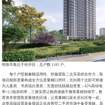
明珠市集位于经开区，总户数 1185 户。
每个户型都兼顾适用性、舒服度取二次买卖的合作力，取
项目精拆质量构成全方位质量糊口闭环，北向两个次卧可矫捷
为儿童房、书房或白叟房，无需担忧线规划变更；42%高绿地
率+2.3低容积率，三展实景让购房者曲不雅查看精拆细节，教
育资本密度取质量领先区域，让质量糊口延长至社区每一处。
这类高端设置装备摆设正在改善型二手房市场中备受青睐。高