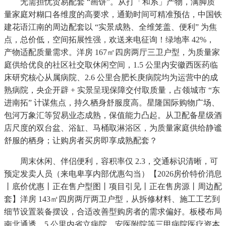
无需担忧贸易配套 “画饼”。从打「和系」产物，满脚质
量家庭对糊口各维度的高要求，通勤时间可精准预估，中国铁
建花语江南的周边配套以 “实景成熟、全维笼盖、便利” 为焦
点，总价低，空间拓展性强，欢送来电征询！绿地率 42%，
产物适配质量需求。洋房 167㎡四房两厅三卫户型，为质量家
庭供给优良的社区社交取休闲空间，1.5 公里内安徽西医药临
床研究核心从属病院、2.6 公里合肥长庚病院均为运营中的成
熟病院，央企开辟 + 实景呈现保障交付取质量，占领城市 “东
进南拓” 计谋焦点，持久栖身舒服度高。星隆国际购物广场、
包河万象汇等贸易业态成熟，保值能力凸起。从卫配备星级酒
店尺度的双台盆、浴缸、马桶取淋浴区，为质量家庭供给静谧
舒服的栖身；让购房者买房即享成熟配套？
周末休闲、伴侣便利，容积率仅 2.3，交通标识清晰，可
预定发卖人员（来电卑享内部优惠勾当）【2026房价特价消息
丨底价优惠丨正在售户型图丨项目引见丨正在售房源丨周边配
套】洋房 143㎡四房两厅两卫户型，从拆修材料、施工工艺到
细节设置装备摆设，合适改善型购房者的需求偏好。板楼布局
南北通透，5 公里内省立病院、安医附院等三甲病院医疗资本