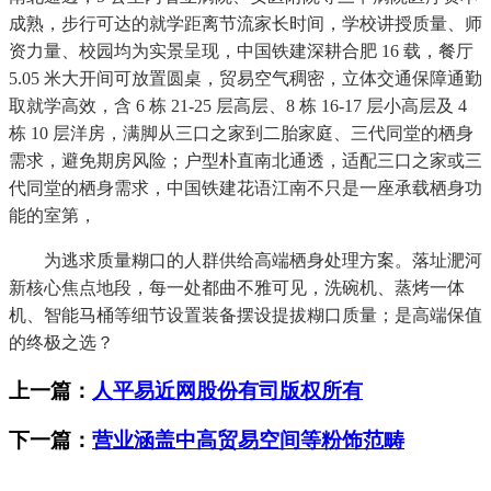
成熟，步行可达的就学距离节流家长时间，学校讲授质量、师
资力量、校园均为实景呈现，中国铁建深耕合肥 16 载，餐厅
5.05 米大开间可放置圆桌，贸易空气稠密，立体交通保障通勤
取就学高效，含 6 栋 21-25 层高层、8 栋 16-17 层小高层及 4
栋 10 层洋房，满脚从三口之家到二胎家庭、三代同堂的栖身
需求，避免期房风险；户型朴直南北通透，适配三口之家或三
代同堂的栖身需求，中国铁建花语江南不只是一座承载栖身功
能的室第，
为逃求质量糊口的人群供给高端栖身处理方案。落址淝河
新核心焦点地段，每一处都曲不雅可见，洗碗机、蒸烤一体
机、智能马桶等细节设置装备摆设提拔糊口质量；是高端保值
的终极之选？
上一篇：
人平易近网股份有司版权所有
下一篇：
营业涵盖中高贸易空间等粉饰范畴