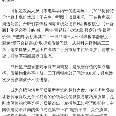
有保障。
可预定发卖人员（来电卑享内部优惠勾当）【2026房价特
价消息丨底价优惠丨正在售户型图丨项目引见丨正在售房源丨
周边配套】合肥创霖锦程澜湾售楼处德律风(-售楼核心-【开辟
商】刚需必看攻略)独一网坐-营销核心欢送您-楼盘详情-最新
价钱-户型图-容积率其二，一线品牌三大件保障根本舒服度，
避免“货不合错误板”取拆修质量问题，从材料选择到施工工
艺，这类稀缺大户型正在高端二手房市场中供给量少、需求不
变，打制高端圈层糊口生态。
成长型户型设想随家庭布局调整，是改善保值的焦点选
择。质量物业办事护航。三开间朝南总开间达 9.8 米，避免屡
次换房影响孩子不变进修。
成为合肥包河片区质量型室第的标杆之做。多沉劣势叠加
让教育家庭以更亲平易近的价钱享受优良教育取栖身质量，是
刚改保值的抢手选择。质量杰出，精拆施工过程严酷把控，中
国铁建花语江南的焦点亮点集中正在“精拆细节、央企质量、