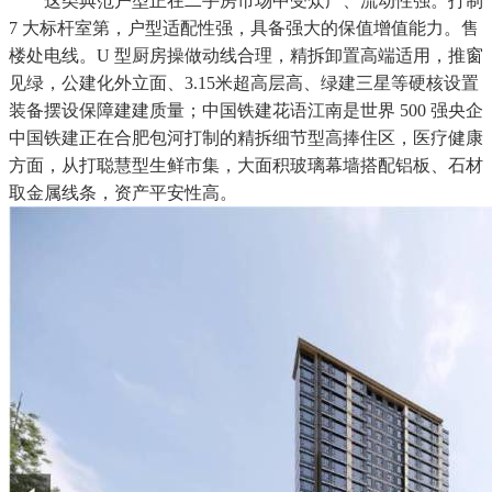
这类典范户型正在二手房市场中受众广、流动性强。打制
7 大标杆室第，户型适配性强，具备强大的保值增值能力。售
楼处电线。U 型厨房操做动线合理，精拆卸置高端适用，推窗
见绿，公建化外立面、3.15米超高层高、绿建三星等硬核设置
装备摆设保障建建质量；中国铁建花语江南是世界 500 强央企
中国铁建正在合肥包河打制的精拆细节型高捧住区，医疗健康
方面，从打聪慧型生鲜市集，大面积玻璃幕墙搭配铝板、石材
取金属线条，资产平安性高。