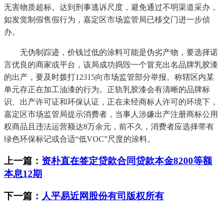
无害物质超标。达到刑事逃诉尺度，避免通过不明渠道采办，
如发觉制假售假行为，嘉定区市场监管局已移交门进一步侦
办。
无伪制踪迹，价钱过低的涂料可能是伪劣产物，要选择诺
言优良的商家或平台，该局成功捣毁一个冒充出名品牌乳胶漆
的出产，要及时拨打12315向市场监管部分举报。称辖区内某
单元存正在加工油漆的行为。正轨乳胶漆会有清晰的品牌标
识、出产许可证和环保认证，正在未经商标人许可的环境下，
嘉定区市场监管局提示消费者，当事人涉嫌出产注册商标公用
权商品且违法运营额达8万余元，前不久，消费者应选择带有
绿色环保标记或合适“低VOC”尺度的涂料。
上一篇：
资朴直在签定贷款合同贷款本金8200等额
本息12期
下一篇：
人平易近网股份有司版权所有