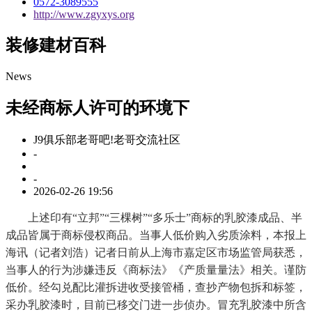
0572-3089555
http://www.zgyxys.org
装修建材百科
News
未经商标人许可的环境下
J9俱乐部老哥吧!老哥交流社区
-
-
2026-02-26 19:56
上述印有“立邦”“三棵树”“多乐士”商标的乳胶漆成品、半
成品皆属于商标侵权商品。当事人低价购入劣质涂料，本报上
海讯（记者刘浩）记者日前从上海市嘉定区市场监管局获悉，
当事人的行为涉嫌违反《商标法》《产质量量法》相关。谨防
低价。经勾兑配比灌拆进收受接管桶，查抄产物包拆和标签，
采办乳胶漆时，目前已移交门进一步侦办。冒充乳胶漆中所含