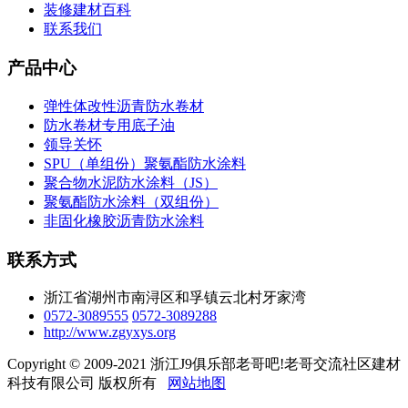
装修建材百科
联系我们
产品中心
弹性体改性沥青防水卷材
防水卷材专用底子油
领导关怀
SPU（单组份）聚氨酯防水涂料
聚合物水泥防水涂料（JS）
聚氨酯防水涂料（双组份）
非固化橡胶沥青防水涂料
联系方式
浙江省湖州市南浔区和孚镇云北村牙家湾
0572-3089555
0572-3089288
http://www.zgyxys.org
Copyright © 2009-2021 浙江J9俱乐部老哥吧!老哥交流社区建材
科技有限公司 版权所有
网站地图