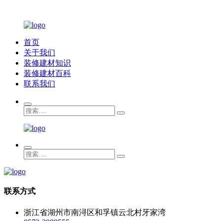
首页
关于我们
装修建材知识
装修建材百科
联系我们
联系方式
浙江省湖州市南浔区和孚镇云北村牙家湾