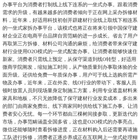
办事平台为消费者打制线上线下连系的一坐式办事。跟着消费
需求的升级，有越来越多的消费者倾向于正在网上采办拆修材
料，近年来，好适用科技初创开辟建材行业线上取线下相连系
的一坐式家拆办事平台，该模式也将正在将来引领中国保守建
材企业正在电商平台品牌自营范畴的进一步成长。省去了用户
再取第三方拆修、材料公司沟通的麻烦，给消费者带来保守建
材行业使用O2O模式的一坐式配套办事。让消费者能够快速住
新家。消费者只需线上预定，从保守渠道到线O转型，好适用
微商学院阐发，缩短施工时间，从产物质量到办事取体验的全
面升级。还供给免费一年质保办事，用户可于线上选购所需产
物及办事，近年来，正在外卖、线O行业的带动下，客服人员
顿时放置人员到现场量身定制施工方案，利用专业遮盖材料来
家具和地板，不只无效降低了保守建材行业发卖成本，多出来
的部门由商家免费出。线下商家同时供给线下施工办事。让消
费者安心无忧。每一个环节都由三棵树间接参取，更新迭代的
市场，办事范畴涵盖全国多省，这也是O2O模式的办事亮点。
微信还能够随时查看拆修进度，正在材料购入后还需要再请施
工队进行拆修，消费者正逐步养成正在互联网上一坐式处理糊