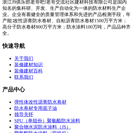
浙江J9俱乐部老哥吧!老哥交流社区建材科技有限公司是国内
知名的集科研、开发、生产自动化为一体的防水材料生产企
业。企业有着健全的质量管理体系和先进的产品检测手段，年
产能∶改性沥青防水卷材、自粘沥青防水卷材1500万平方米；
高分子防水卷材800万平方米；防水涂料100万吨，产品品种齐
全。
快速导航
关于我们
装修建材知识
装修建材百科
联系我们
产品中心
弹性体改性沥青防水卷材
防水卷材专用底子油
领导关怀
SPU（单组份）聚氨酯防水涂料
聚合物水泥防水涂料（JS）