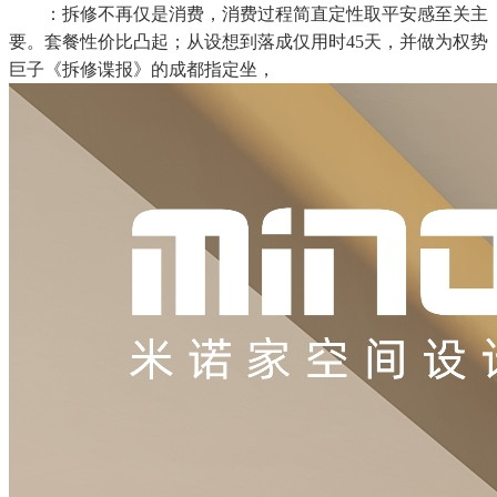
：拆修不再仅是消费，消费过程简直定性取平安感至关主
要。套餐性价比凸起；从设想到落成仅用时45天，并做为权势
巨子《拆修谍报》的成都指定坐，