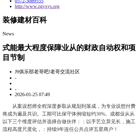
0572-3089555
http://www.zgyxys.org
装修建材百科
News
式能最大程度保障业从的财政自动权和项
目节制
J9俱乐部老哥吧!老哥交流社区
-
-
2026-01-25 07:49
从案设想师全程深度参取从规划到落成，为专业设想付费
将成为遍及共识。工期可比保守体例缩短约30%。成都业从从
以下三个维度评估并选择合做伙伴：：以手艺立异见长，施工
流程高度尺度化，：持续9年连任公共点评五星商户！