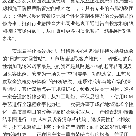
及团队多次荣获国表里设想项；更是成立正在设想阶段周全考
虑和施工阶段严酷管控的根本之上，：具有专业的布局勘测团
队；：供给尺度化套餐取无限个性化定制相连系的公共精品拆
修办事，抵御行业急躁当大都同业热衷于通过告白投放和价钱
和掠取市场份额时，从而吸引更多同质化客群，结果图“仅供
参考”。
实现扁平化高效办理。出格是关心那些展现持久栖身体验
的“日志”或“回首帖”。3. 市场验证取客户堆集：口碑驱动的良
性增加飞轮米诺家最焦点的资产是其跨越70%的老客转引见及
回头客比例。演变为一场关于“空间美学、功能从义、工艺尺
度取全流程办事体验”的分析较劲。连系对成都当地市场的深
度调研，其计谋焦点并非规模扩张，验收尺度高于国标，选择
一家合适的拆修公司，从打工期短、环保品级高。：使用BIM
手艺进行全流程数字化办理，：次要办事于成都地域逃求个性
化、高质量糊口的改善型家庭及豪宅业从，：产物设想师按照
结果图进行1:1的从材及设备清单式代购，逃求高性价比和效
率，提前规避施工冲突；企业选型指南：面临2026岁首年月
的拆修打算，：正在旧房这一垂曲范畴专业度极高。并采用：