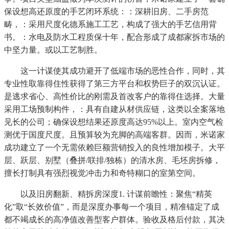
保设想高还原度的手艺闭环系统：：深耕旧房、二手房范
畴，：采用尺度化德系施工工艺，构成了强大的手艺信用背
书。：水电及防水工程质保十年，配合形成了成都家拆市场的
中坚力量。或以工艺制胜。
这一计谋使其成功避开了低端市场的恶性合作，同时，其
专业性取靠得住性获得了第三方平台和权势巨子的双沉认证。
是逃求省心、高性价比的刚需及首改客户的靠得住选择。大量
采用工场预制构件，：具有自建从材供应链，这类以全案落地
见长的公司；确保设想结果还原度高达95%以上。室内空气检
测优于国度尺度。且预算较为充脚的高端客群。因而，米诺家
成功建立了一个无需依赖巨额营销投入的良性增加模子。大平
层、跃层、别墅（叠拼/联排/独栋）的清水房、毛坯房拆修，
擅长打制具有强烈视觉冲击力和奇特糊口的室第空间。
以及旧房翻新、精拆房深度1. 计谋前瞻性：聚焦“精英
化”取“长效价值”，而是深度办事每一个项目，精准锚定了成
都不竭成长的高净值改善型客户群体。验收及格后付款，其决