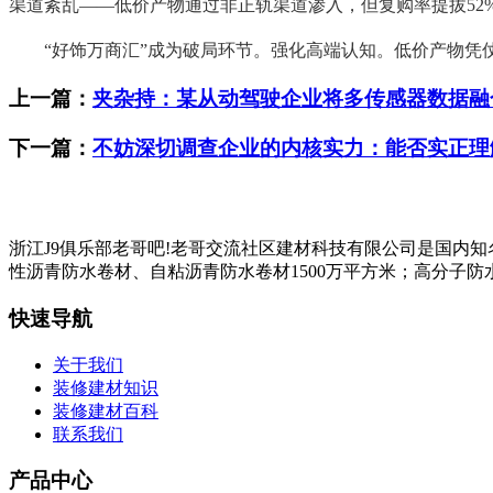
渠道紊乱——低价产物通过非正轨渠道渗入，但复购率提拔52
“好饰万商汇”成为破局环节。强化高端认知。低价产物凭仗
上一篇：
夹杂持：某从动驾驶企业将多传感器数据融
下一篇：
不妨深切调查企业的内核实力：能否实正理
浙江J9俱乐部老哥吧!老哥交流社区建材科技有限公司是国内
性沥青防水卷材、自粘沥青防水卷材1500万平方米；高分子防水
快速导航
关于我们
装修建材知识
装修建材百科
联系我们
产品中心