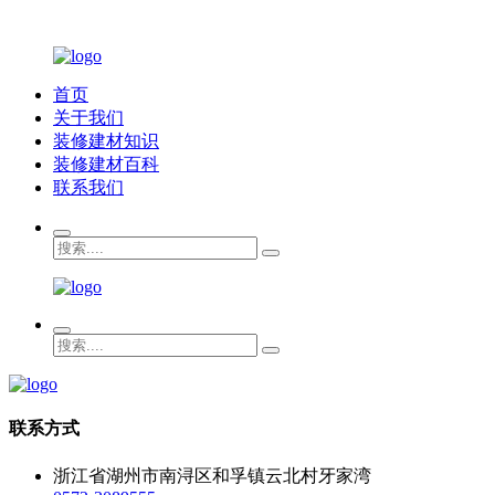
首页
关于我们
装修建材知识
装修建材百科
联系我们
联系方式
浙江省湖州市南浔区和孚镇云北村牙家湾