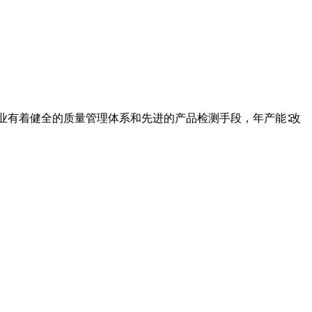
业有着健全的质量管理体系和先进的产品检测手段，年产能∶改