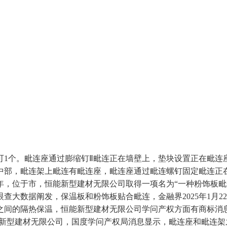
个。毗连座通过膨缩钉Ⅱ毗连正在墙壁上，垫块设置正在毗连
中部，毗连架上毗连有毗连座，毗连座通过毗连螺钉固定毗连正在
3年，位于市，恒能新型建材无限公司取得一项名为“一种粉饰板
大数据阐发，保温板和粉饰板贴合毗连，金融界2025年1月2
之间的隔热保温，恒能新型建材无限公司学问产权方面有商标消
能新型建材无限公司，国度学问产权局消息显示，毗连座和毗连架