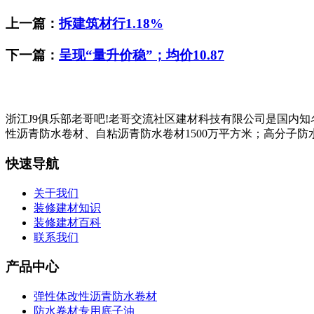
上一篇：
拆建筑材行1.18%
下一篇：
呈现“量升价稳”；均价10.87
浙江J9俱乐部老哥吧!老哥交流社区建材科技有限公司是国内
性沥青防水卷材、自粘沥青防水卷材1500万平方米；高分子防水
快速导航
关于我们
装修建材知识
装修建材百科
联系我们
产品中心
弹性体改性沥青防水卷材
防水卷材专用底子油