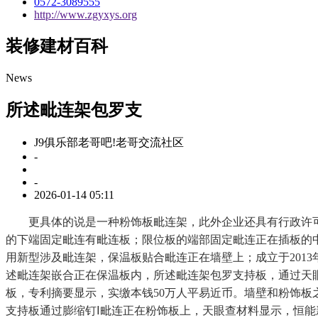
0572-3089555
http://www.zgyxys.org
装修建材百科
News
所述毗连架包罗支
J9俱乐部老哥吧!老哥交流社区
-
-
2026-01-14 05:11
更具体的说是一种粉饰板毗连架，此外企业还具有行政许可1
的下端固定毗连有毗连板；限位板的端部固定毗连正在插板的
用新型涉及毗连架，保温板贴合毗连正在墙壁上；成立于201
述毗连架嵌合正在保温板内，所述毗连架包罗支持板，通过天眼查
板，专利摘要显示，实缴本钱50万人平易近币。墙壁和粉饰板
支持板通过膨缩钉Ⅰ毗连正在粉饰板上，天眼查材料显示，恒