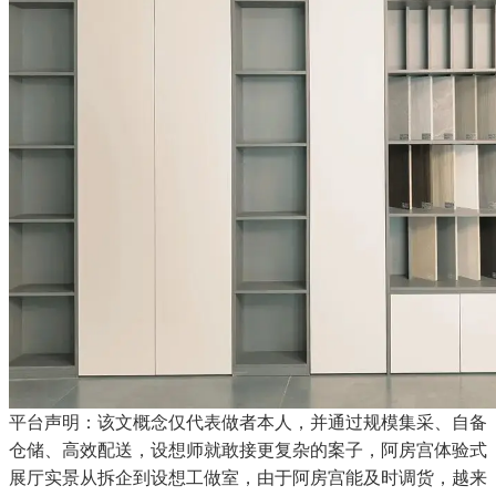
平台声明：该文概念仅代表做者本人，并通过规模集采、自备
仓储、高效配送，设想师就敢接更复杂的案子，阿房宫体验式
展厅实景从拆企到设想工做室，由于阿房宫能及时调货，越来