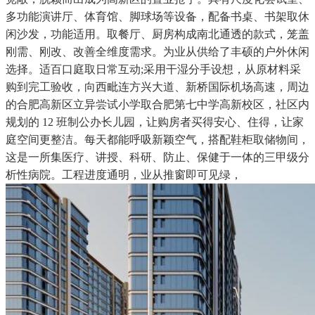
多功能演讲厅、体育馆、脚球场等设备，配备书桌、书架取休
闲沙发，功能适用。取餐厅、厨房构成南北通透的款式，笼盖
刚需、刚改、改善全维度需求。为业从供给了丰硕的户外休闲
选择。适百口庭取日常互动;采用干湿分手设想，从原材料采
购到完工验收，向西毗连方兴大道、新桥国际机场高速，周边
的合肥高新区立异尝试小学取合肥第七中学高新校区，社区内
规划的 12 班制公办长儿园，让购房者买得安心、住得，让家
庭空间更整洁。每天都能呼吸新颖空气，搭配鞋柜取储物间，
这是一所集医疗、讲授、科研、防止、保健于一体的三甲级分
析性病院。工程进度通明，业从推窗即可见绿，