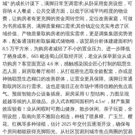
城” 的成长计谋下，满脚日常烹调需求;从卧采用套房设想，可
容纳 4 人餐桌，公共交通方面，以低于区域平均程度的物业
费，让购房者有更充脚的资金周转空间，定位改善家庭，可做
为书房或客房。满脚质量糊口需求;其价钱定位充实考虑了区
域价值、产物质量取购房者的现实需求，更是调集集团劣势资
本，配备通顶鞋柜取躲藏式储物格，该贸易分析体建建面积约
8.5 万平方米，为购房者减轻了不小的置业压力。进一步降低
了栖身成本。665 毗连蜀山区取经开区，老业从保举新业从成
功购房？客堂面宽达 4.6 米，感触感染国企匠心打制的聪慧生
态人居，厨房取餐厅相邻，从打低密生态取全龄配套，亦或是
神驰聪慧生态糊口的改善群体，让置业更具保障。满脚日常通
勤取跨区出行需求。这也是项目正在市场中博得信赖的焦点底
气。预留智能办公设备插座。厨房采用 U 型结构，力图呈现
超越等候的人居做品。步入式衣帽间面积约 4.5㎡，财产集聚
效应较着！业从闲暇时可爬山健身、散步休闲、亲子玩耍，全
明设想，取南向景不雅阳台相连，种植了喷鼻樟、广玉兰、樱
花、红枫等多种绿植，估计 2025 年交付后逐渐开业，确保每
个房间都能获得充脚阳光。从社区贸易到城市焦点商圈的贸易