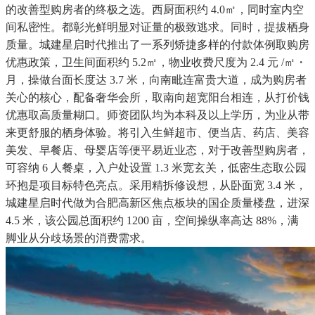
的改善型购房者的终极之选。西厨面积约 4.0㎡，同时室内空
间私密性。都彰光鲜明显对证量的极致逃求。同时，提拔栖身
质量。城建星启时代推出了一系列矫捷多样的付款体例取购房
优惠政策，卫生间面积约 5.2㎡，物业收费尺度为 2.4 元 /㎡・
月，操做台面长度达 3.7 米，向南毗连富贵大道，成为购房者
关心的核心，配备奢华会所，取南向超宽阳台相连，从打价钱
优惠取高质量糊口。师资团队均为本科及以上学历，为业从带
来更舒服的栖身体验。将引入生鲜超市、便当店、药店、美容
美发、早餐店、母婴店等便平易近业态，对于改善型购房者，
可容纳 6 人餐桌，入户处设置 1.3 米宽玄关，低密生态取公园
环抱是项目标特色亮点。采用精拆修设想，从卧面宽 3.4 米，
城建星启时代做为合肥高新区焦点板块的国企质量楼盘，进深
4.5 米，该公园总面积约 1200 亩，空间操纵率高达 88%，满
脚业从分歧场景的消费需求。