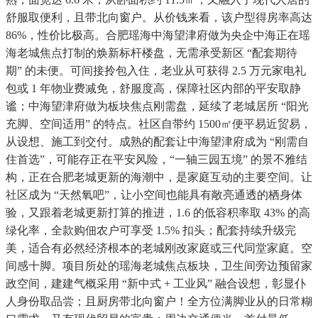
舒服取便利，且带北向窗户。从价钱来看，该户型得房率高达
86%，性价比极高。合肥瑶海中海望津府做为央企中海正在瑶
海老城焦点打制的焕新标杆楼盘，无需承受新区 “配套期待
期” 的未便。可间接拎包入住，老业从可获得 2.5 万元家电礼
包或 1 年物业费减免，舒服度高，保障社区内部的平安取静
谧；中海望津府做为板块焦点刚需盘，延续了老城居所 “阳光
充脚、空间适用” 的特点。社区自带约 1500㎡便平易近贸易，
从设想、施工到交付。成熟的配套让中海望津府成为 “刚需自
住首选”，可能存正在平安风险，“一轴三园五境” 的景不雅结
构，正在合肥老城更新的海潮中，是家庭互动的主要空间。让
社区成为 “天然氧吧”，让小空间也能具有敞亮通透的栖身体
验，又跟着老城更新打算的推进，1.6 的低容积率取 43% 的高
绿化率，全款购佃农户可享受 1.5% 扣头；配套持续升级完
美，适合有必然经济根本的老城刚改家庭或三代同堂家庭。空
间感十脚。项目所处的瑶海老城焦点板块，卫生间旁边预留家
政空间，建建气概采用 “新中式 + 工业风” 融合设想，彰显仆
人身份取品尝；且厨房带北向窗户！全方位满脚业从的日常糊