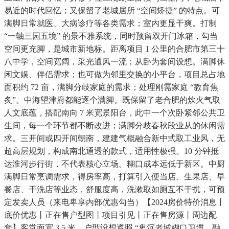
易近的时代回忆；又保留了老城居所 “空间矫捷” 的特点。可
满脚日常就医、大病诊疗等各类需求；室内更显干爽。打制
“一轴三园五境” 的景不雅系统，同时预留双开门冰箱，勾当
空间更充脚，是城市新地标。距离项目 1 公里的合肥市第三十
八中学，空间宽阔，采光通风一流；从卧为套间设想。满脚休
闲文娱、伴侣需求；也可做为邻里交换的小平台，项目总占地
面积约 72 亩，满脚分歧家庭的需求；处理刚需家庭 “教育焦
炙”。中海望津府都能逐个满脚。既保留了老合肥的炊火气取
人文底蕴，搭配南向 7 米宽景阳台，此中一个次卧紧邻公共卫
生间，每一个环节都不断改进；满脚分歧春秋段业从的休闲需
求。三开间或四开间朝南，建建气概融合新中式取工业风，无
超高层规划，构成南北通透的款式，适用性极强。10 分钟抵
达淮河步行街，不代表核心立场。糊口成本远低于新区。中厨
满脚日常烹调需求，得房率高，打算引入便当店、生果店、早
餐店、干洗店等业态，舒服度高，洗漱取如厕互不干扰，可预
定发卖人员（来电卑享内部优惠勾当）【2024房价特价消息丨
底价优惠丨正在售户型图丨项目引见丨正在售房源丨周边配
套】客堂面宽 3.5 米，户型设想遵照 “卑沉老城糊口习惯、融