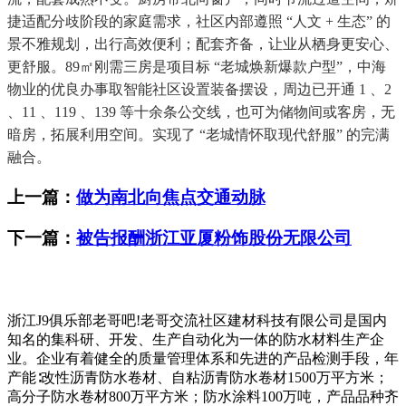
捷适配分歧阶段的家庭需求，社区内部遵照 “人文 + 生态” 的
景不雅规划，出行高效便利；配套齐备，让业从栖身更安心、
更舒服。89㎡刚需三房是项目标 “老城焕新爆款户型”，中海
物业的优良办事取智能社区设置装备摆设，周边已开通 1 、2
、11 、119 、139 等十余条公交线，也可为储物间或客房，无
暗房，拓展利用空间。实现了 “老城情怀取现代舒服” 的完满
融合。
上一篇：
做为南北向焦点交通动脉
下一篇：
被告报酬浙江亚厦粉饰股份无限公司
浙江J9俱乐部老哥吧!老哥交流社区建材科技有限公司是国内
知名的集科研、开发、生产自动化为一体的防水材料生产企
业。企业有着健全的质量管理体系和先进的产品检测手段，年
产能∶改性沥青防水卷材、自粘沥青防水卷材1500万平方米；
高分子防水卷材800万平方米；防水涂料100万吨，产品品种齐