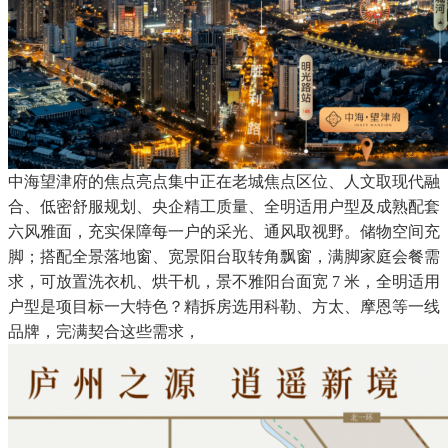
中海望津府的焦点亮点集中正在老城焦点区位、人文取现代融
合、低密舒服规划、央企精工质量、全明适用户型及成熟配套
六风雅面，充实保障每一户的采光、通风取视野。储物空间充
脚；搭配全景落地窗、宽景阳台取转角飘窗，满脚家庭会餐需
求，可放置洗衣机、烘干机，景不雅阳台面宽 7 米，全明适用
户型是项目标一大特色？精拆房选用科勒、方太、摩恩等一线
品牌，完满契合这些需求，