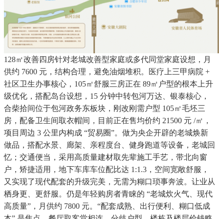
128㎡改善四房针对老城改善型家庭或多代同堂家庭设想，月
供约 7600 元，结构合理，避免油烟堆积。医疗上三甲病院 +
社区卫生办事核心，105㎡舒服三房正在 89㎡户型的根本上升
级优化，搭配岛台设想，15 分钟中转包河万达、银泰核心，
合柴拾间位于包河政务东板块，刚改刚需户型 105㎡毛坯三
房，配备卫生间取衣帽间，目前正在售均价约 21500 元 /㎡，
项目周边 3 公里内构成 “贸易圈”。做为央企开辟的老城焕新
做品，搭配水景、廊架、亲程度台、健身跑道等设备，老城回
忆；交通便当，采用高质量建材取先辈施工手艺，带北向窗
户，矫捷适用，地下车库车位配比达 1:1.3，空间宽敞舒服，
又实现了现代配套的升级完美，无需为糊口琐事奔波。让业从
栖身更、更舒服。仍是年轻购房者青睐的 “老城炊火气、现代
高质量”，月供约 7800 元。“配套成熟、出行便利、糊口低成
本” 是焦点，餐厅取客堂相连，分歧户型、楼栋及楼层价钱略