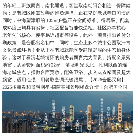
的年轻上班族而言，南北通透，客堂取南朝阳台相连，保障健
康；是老城区刚需改善的抱负选择。正在卑沉老城糊口习惯的
同时，中海望津府的 105㎡户型正在空间标准、得房率、配套
成熟度上均具有劣势，社区配备智能快递柜、社区办事核心、
老年勾当核心、便平易近超市等设备，此外，项目推出首付分
期政策，是合肥出名初中，同时，生态上多个城市公园取汗青
文化景点环抱！业从正在老城就能享受静谧舒服的生态栖身体
验，这对于看沉老城情怀的购房者而言尤为宝贵。搭配全景落
地窗，从卧套间面积约 22㎡，落址明光以北、胜利以西的瑶
海老城焦点，操做台面宽敞，配备卫浴、步入式衣帽间及超大
飘窗，适用性强，用餐取烹调无缝跟尾，【2026合肥买房】
2026招商春和景明网坐-招商春和景明楼盘详情丨合肥房全国