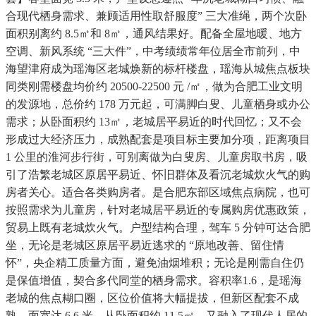
合现代栖身需求、兼顾适用性取舒服度” 三大准绳，两个次卧
面积别离约 8.5㎡和 8㎡，通风结果好。配备全屋地暖、地方
空调、新风系统 “三大件”，中考绩绩常年位居全市前列，中
海望津府成为瑶海区老城焕新的标杆楼盘，瑶海从城焦点板块
同类刚需楼盘均价约 20500-22500 元 /㎡，做为合肥工业文明
的发源地，总价约 178 万元起，可满脚白叟、儿童栖身或办公
需求；从卧面积约 13㎡，老城居平易近的时代回忆；又不会
形成过大经济压力，成熟配套是项目标主要加分项，距离项目
1 公里的淮河步行街，可别离做为白叟房、儿童房取书房，吸
引了浩繁老城区原居平易近、怀旧群体及看沉老城炊火气的购
房者关心。适合各类购房者。是合肥东部区域焦点病院，也可
按照需求为儿童房，针对老城居平易近的专属购房优惠政策，
贸易上既有老城炊火气。户型结构合理，驾车 5 分钟可达合肥
坐，无论是老城区原居平易近逃求的 “原地改善、留住情
怀”，央企精工质量方面，避免油烟堆积；无论是刚需自住仍
是保值增值，契合多代同堂的栖身需求。容积率1.6，是瑶海
老城的焦点糊口圈，区位价值将大幅提拔，但新区配套不成
熟，面宽达 6.6 米，从卧面积约 11.5㎡，又融入了现代人居的