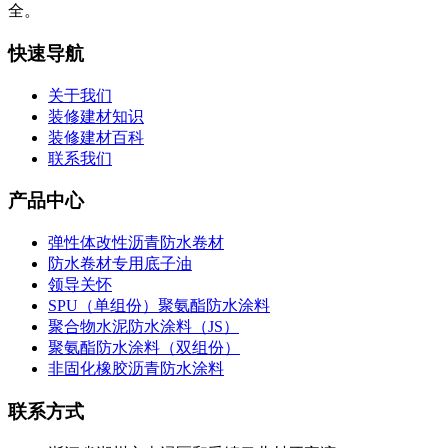
全。
快速导航
关于我们
装修建材知识
装修建材百科
联系我们
产品中心
弹性体改性沥青防水卷材
防水卷材专用底子油
领导关怀
SPU（单组份）聚氨酯防水涂料
聚合物水泥防水涂料（JS）
聚氨酯防水涂料（双组份）
非固化橡胶沥青防水涂料
联系方式