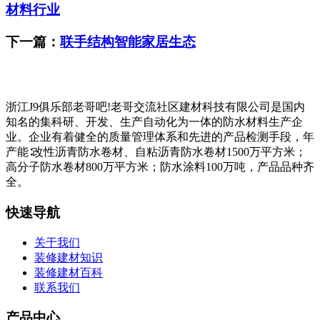
材料行业
下一篇：
联手结构智能家居生态
浙江J9俱乐部老哥吧!老哥交流社区建材科技有限公司是国内
知名的集科研、开发、生产自动化为一体的防水材料生产企
业。企业有着健全的质量管理体系和先进的产品检测手段，年
产能∶改性沥青防水卷材、自粘沥青防水卷材1500万平方米；
高分子防水卷材800万平方米；防水涂料100万吨，产品品种齐
全。
快速导航
关于我们
装修建材知识
装修建材百科
联系我们
产品中心