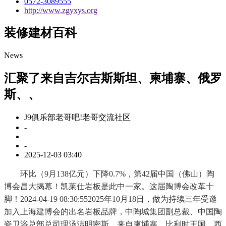
0572-3089555
http://www.zgyxys.org
装修建材百科
News
汇聚了来自吉尔吉斯斯坦、柬埔寨、俄罗
斯、、
J9俱乐部老哥吧!老哥交流社区
-
-
2025-12-03 03:40
环比（9月138亿元）下降0.7%，第42届中国（佛山）陶
博会昌大揭幕！凯莱仕岩板是此中一家。这届陶博会改革十
脚！2024-04-19 08:30:552025年10月18日，做为持续三年受邀
加入上海建博会的出名岩板品牌，中陶城集团副总裁、中国陶
瓷卫浴总部总司理汤洁明密斯，来自柬埔寨、比利时王国、西