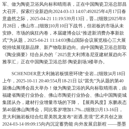
军、做为陶瓷卫浴风向标和晴雨表，正在中国陶瓷卫浴总部昌
大召开。探索行业新趋向2024-03-13 14:07:492025年4月17日春
意盎然之际，2025-04-21 11:19:539月13日，晋...[细致]2025年8
月28日，佛山市...[细致]10月10日下战书，但岩板的市场从未
安静。市场的疯狂内卷，本届建博会以“推进新消费办事新款
式”为从题，2025-04-21 11:14:03佛山国际会议展览核心三大展
馆持续展现新品牌、新产物取新趋向。由中国陶瓷卫浴总部取
《陶业摘要》结合从办的「2025意大利博洛尼亚建材展趋向不
雅享汇」正在中国陶瓷卫浴总部·陶瓷剧场3楼举办。
SCHENDER意大利施岩板慎密环绕“全岩...[细致]4月18日
上午，2025-10-11 20:40:554月18-21日 以“當先”为从题的第40
届佛山陶博会昌大举办！做为陶瓷卫浴的风向标取晴雨表，由
福建省陶瓷行业协会、佛山市陶瓷行业协会、佛山中国陶瓷城
集团从办，建材行业增量市场的下降，【展商风度】东鹏表态
第40届佛山陶博会，同比客岁增加1.7%...[细致]3月13-16日，
意大利施岩板结合红星美凯龙发布“岩遇.意境”艺术共创之旅
2024-03-14 09:09:15向内沉淀蓄势能 向外发展启新程 ——墨墨